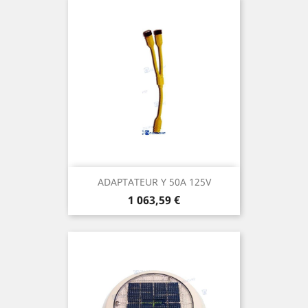
ADAPTATEUR Y 50A 125V
Prix
1 063,59 €