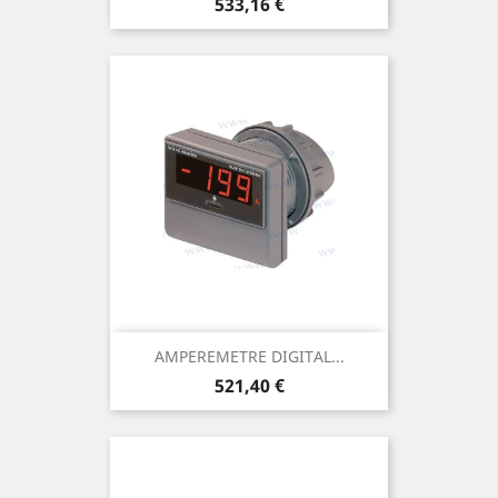
Prix
533,16 €
AMPEREMETRE DIGITAL...
Prix
521,40 €