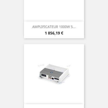
AMPLIFICATEUR 1000W 5...
Prix
1 856,19 €