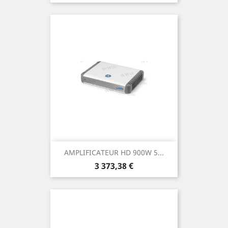
AMPLIFICATEUR HD 900W 5...
Prix
3 373,38 €