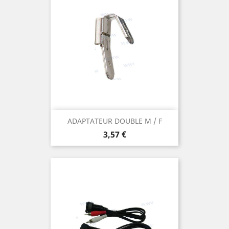
ADAPTATEUR DOUBLE M / F
Prix
3,57 €