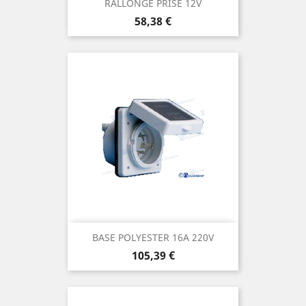
RALLONGE PRISE 12V
Prix
58,38 €
BASE POLYESTER 16A 220V
Prix
105,39 €