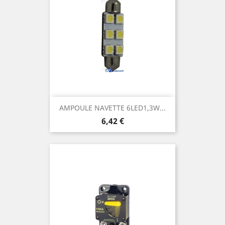
AMPOULE NAVETTE 6LED1,3W...
Prix
6,42 €