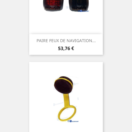
PAIRE FEUX DE NAVIGATION...
Prix
53,76 €