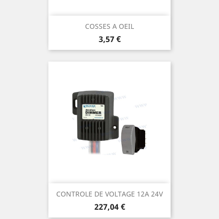
COSSES A OEIL
Prix
3,57 €
CONTROLE DE VOLTAGE 12A 24V
Prix
227,04 €