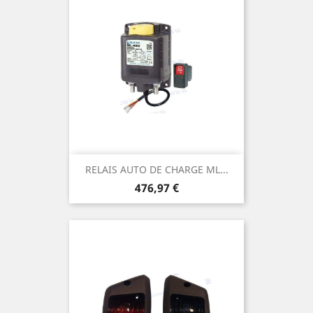
RELAIS AUTO DE CHARGE ML...
Prix
476,97 €