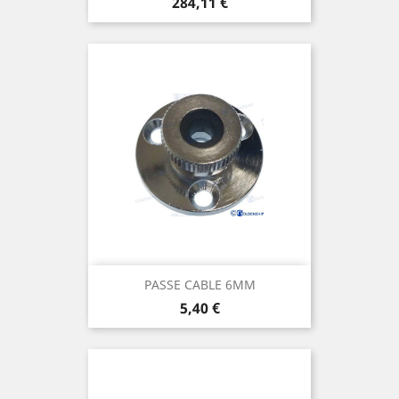
Prix
284,11 €
PASSE CABLE 6MM
Prix
5,40 €