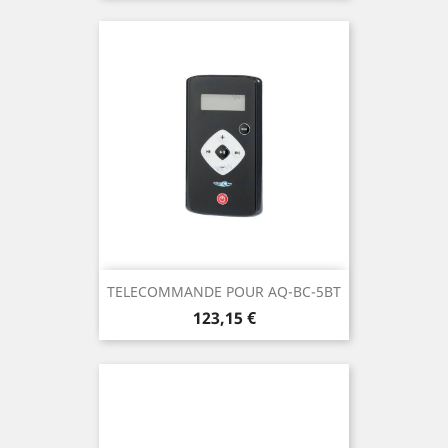
TELECOMMANDE POUR AQ-BC-5BT
Prix
123,15 €