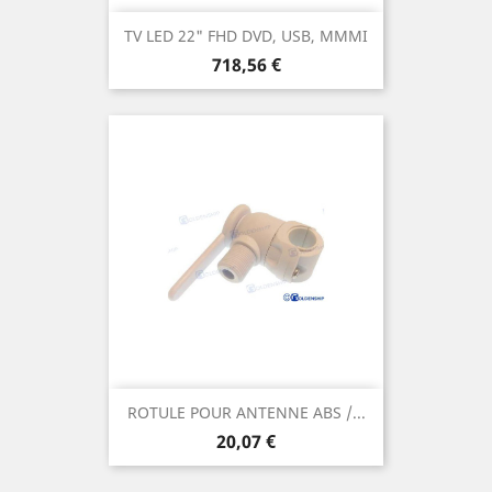
TV LED 22" FHD DVD, USB, MMMI
Prix
718,56 €
ROTULE POUR ANTENNE ABS /...
Prix
20,07 €