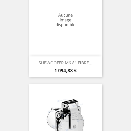
SUBWOOFER M6 8" FIBRE...
Prix
1 094,88 €