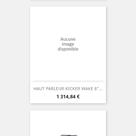
HAUT PARLEUR KICKER WAKE 8"...
Prix
1 314,84 €