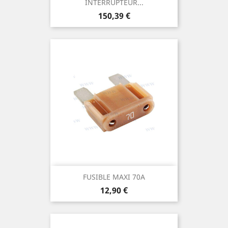
INTERRUPTEUR...
Prix
150,39 €
FUSIBLE MAXI 70A
Prix
12,90 €