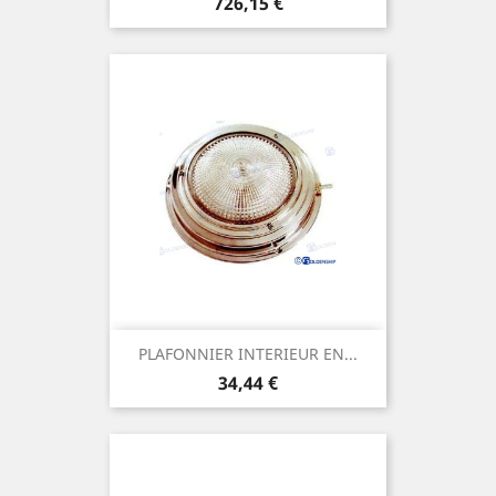
Prix
726,15 €
PLAFONNIER INTERIEUR EN...
Prix
34,44 €