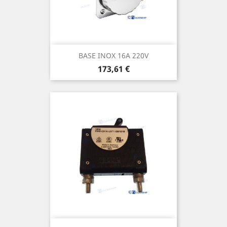
BASE INOX 16A 220V
Prix
173,61 €