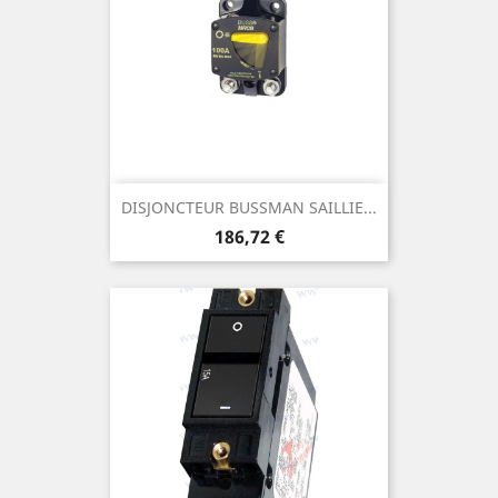
DISJONCTEUR BUSSMAN SAILLIE...
Prix
186,72 €