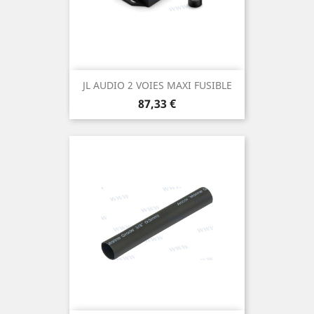
JL AUDIO 2 VOIES MAXI FUSIBLE
Prix
87,33 €