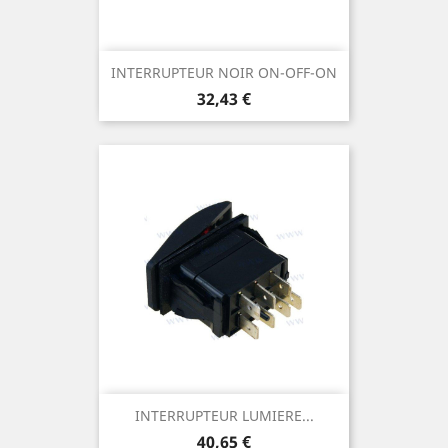
INTERRUPTEUR NOIR ON-OFF-ON
Prix
32,43 €
INTERRUPTEUR LUMIERE...
Prix
40,65 €