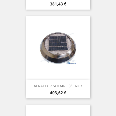
Prix
381,43 €
AERATEUR SOLAIRE 3" INOX
Prix
403,62 €