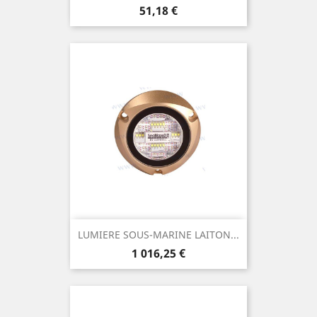
Prix
51,18 €
LUMIERE SOUS-MARINE LAITON...
Prix
1 016,25 €