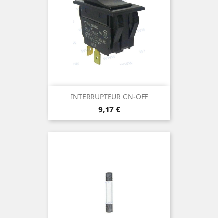
INTERRUPTEUR ON-OFF
Prix
9,17 €