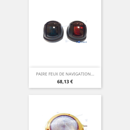
PAIRE FEUX DE NAVIGATION...
Prix
68,13 €