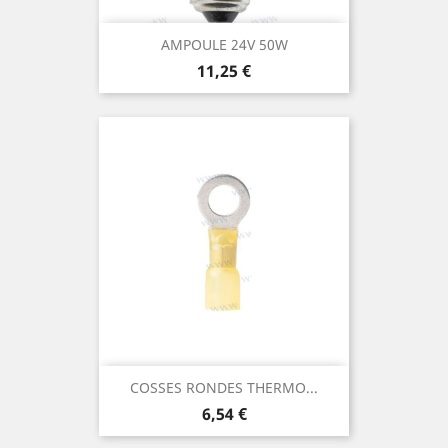
AMPOULE 24V 50W
Prix
11,25 €
COSSES RONDES THERMO...
Prix
6,54 €