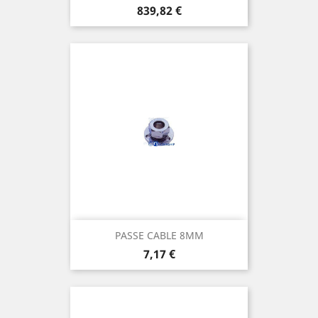
Prix
839,82 €
PASSE CABLE 8MM
Prix
7,17 €