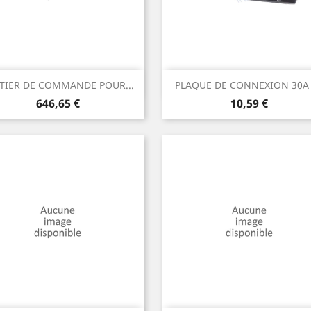
Aperçu rapide
Aperçu rapide


TIER DE COMMANDE POUR...
PLAQUE DE CONNEXION 30A
Prix
Prix
646,65 €
10,59 €