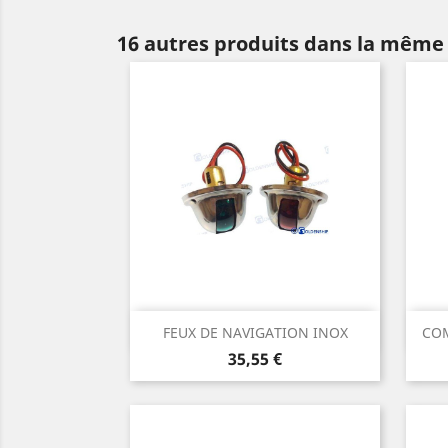
16 autres produits dans la même 
Aperçu rapide

FEUX DE NAVIGATION INOX
COM
Prix
35,55 €