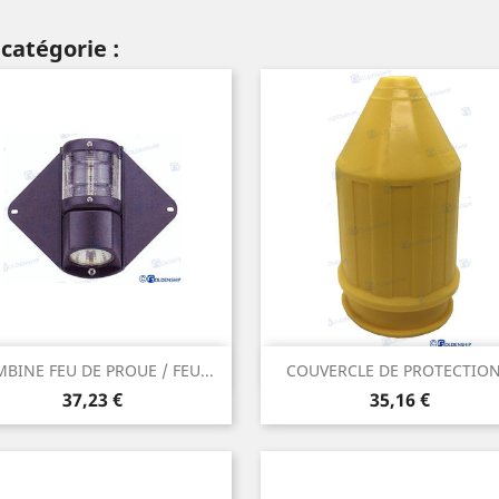
catégorie :
Aperçu rapide
Aperçu rapide


BINE FEU DE PROUE / FEU...
COUVERCLE DE PROTECTION.
Prix
Prix
37,23 €
35,16 €