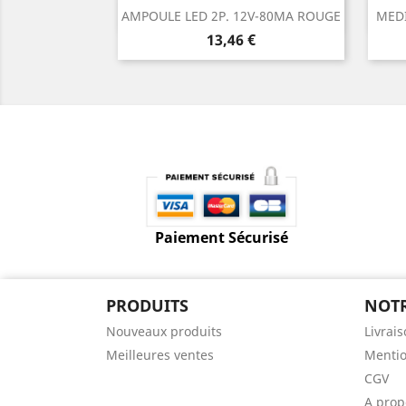
Aperçu rapide

AMPOULE LED 2P. 12V-80MA ROUGE
MEDI
Prix
13,46 €
Paiement Sécurisé
PRODUITS
NOTR
Nouveaux produits
Livrai
Meilleures ventes
Mentio
CGV
A prop