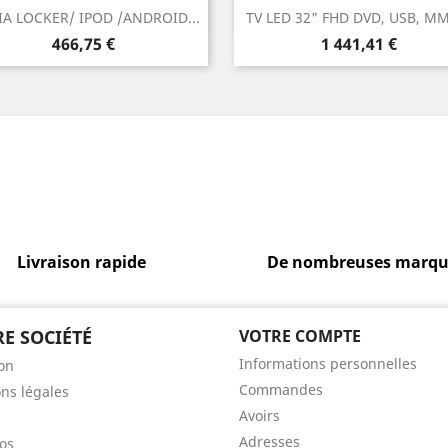
Aperçu rapide
Aperçu rapide


A LOCKER/ IPOD /ANDROID...
TV LED 32" FHD DVD, USB, M
Prix
Prix
466,75 €
1 441,41 €
Livraison rapide
De nombreuses marqu
E SOCIÉTÉ
VOTRE COMPTE
Informations personnelles
son
Commandes
ns légales
Avoirs
Adresses
os