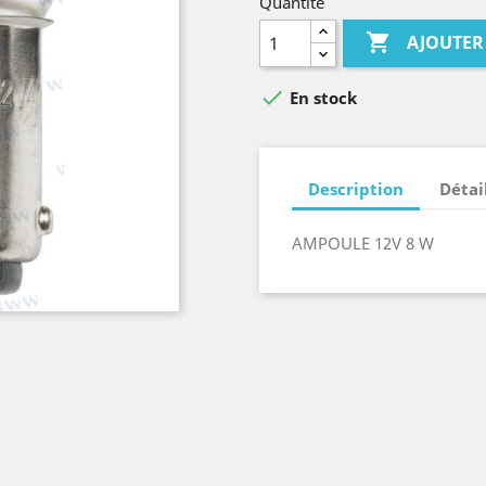
Quantité

AJOUTER

En stock
Description
Détai
AMPOULE 12V 8 W