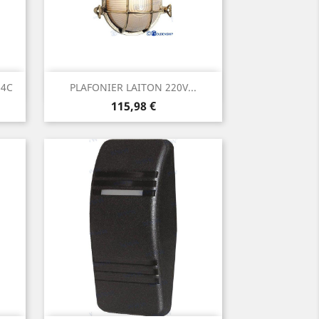
Aperçu rapide

 4C
PLAFONIER LAITON 220V...
Prix
115,98 €