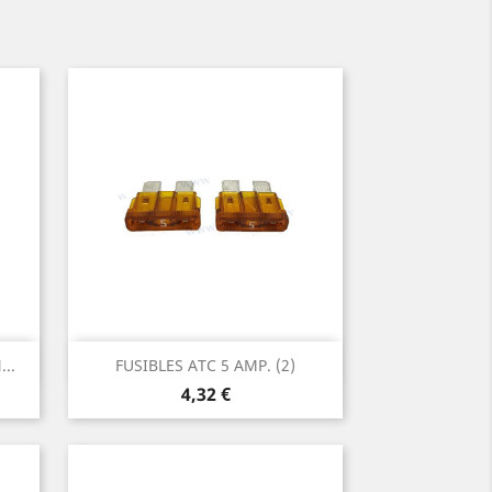
Aperçu rapide

..
FUSIBLES ATC 5 AMP. (2)
Prix
4,32 €