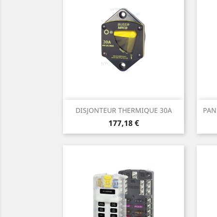
Aperçu rapide

DISJONTEUR THERMIQUE 30A
PAN
Prix
177,18 €