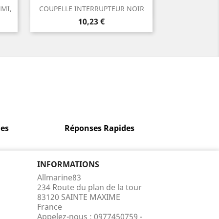
Aperçu rapide

MMI,
COUPELLE INTERRUPTEUR NOIR
Prix
10,23 €
es
Réponses Rapides
INFORMATIONS
Allmarine83
234 Route du plan de la tour
83120 SAINTE MAXIME
France
Appelez-nous :
0977450759 -