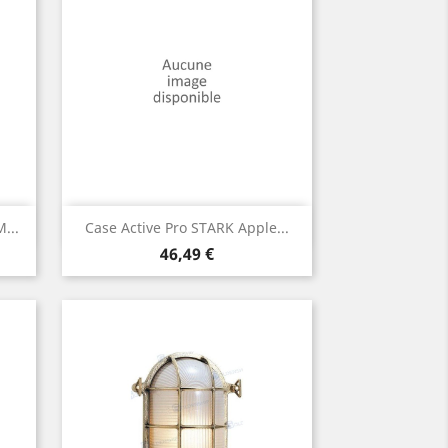
Aperçu rapide

...
Case Active Pro STARK Apple...
Prix
46,49 €