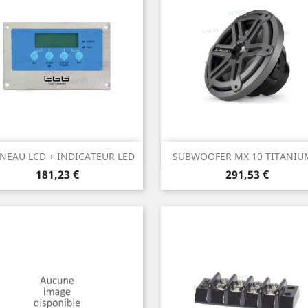
Aperçu rapide
Aperçu rapide


NEAU LCD + INDICATEUR LED
SUBWOOFER MX 10 TITANIUM
Prix
Prix
181,23 €
291,53 €