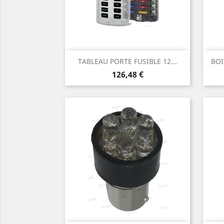
Aperçu rapide

TABLEAU PORTE FUSIBLE 12...
BOI
Prix
126,48 €