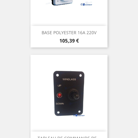
BASE POLYESTER 16A 220V
Prix
105,39 €