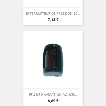
INTERRUPTEUR DE PRESSION 80...
Prix
7,14 €
FEU DE NAVIGATION ROUGE...
Prix
8,85 €