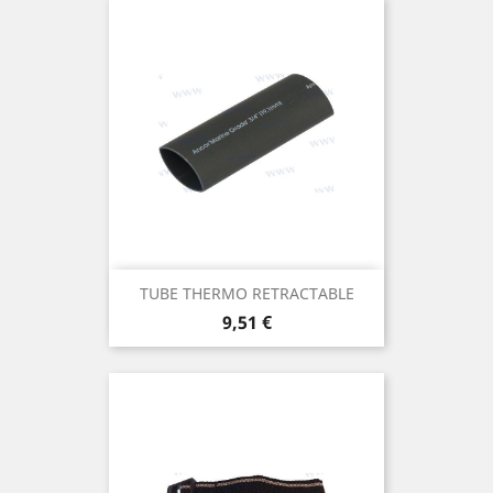
TUBE THERMO RETRACTABLE
Prix
9,51 €