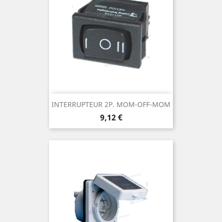
INTERRUPTEUR 2P. MOM-OFF-MOM
Prix
9,12 €