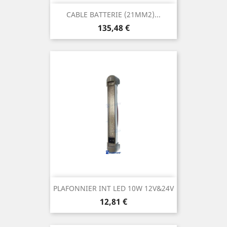
CABLE BATTERIE (21MM2)...
Prix
135,48 €
PLAFONNIER INT LED 10W 12V&24V
Prix
12,81 €