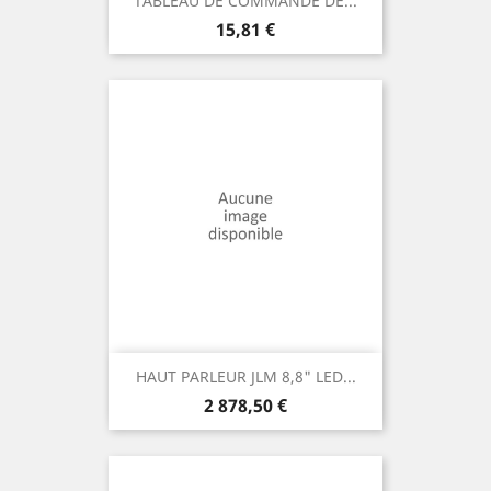
TABLEAU DE COMMANDE DE...
Prix
15,81 €
HAUT PARLEUR JLM 8,8" LED...
Prix
2 878,50 €