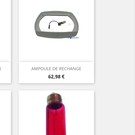
Aperçu rapide

)
AMPOULE DE RECHANGE
Prix
62,98 €