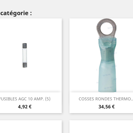
catégorie :
Aperçu rapide
Aperçu rapide


FUSIBLES AGC 10 AMP. (5)
COSSES RONDES THERMO..
Prix
Prix
4,92 €
34,56 €