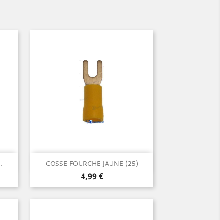
Aperçu rapide

.
COSSE FOURCHE JAUNE (25)
Prix
4,99 €