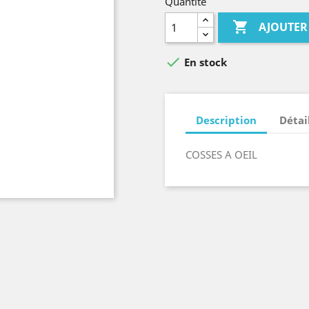
Quantité

AJOUTER

En stock
Description
Détai
COSSES A OEIL