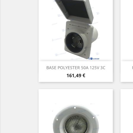
Aperçu rapide

BASE POLYESTER 50A 125V 3C
Prix
161,49 €