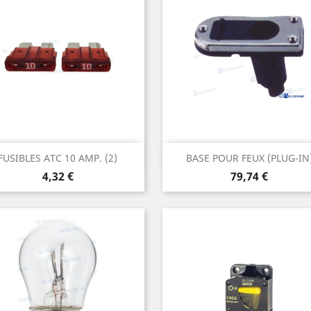
Aperçu rapide
Aperçu rapide


FUSIBLES ATC 10 AMP. (2)
BASE POUR FEUX (PLUG-IN
Prix
Prix
4,32 €
79,74 €