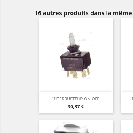
16 autres produits dans la même 
Aperçu rapide

INTERRUPTEUR ON OFF
Prix
30,87 €