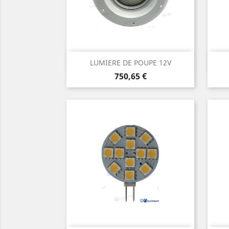
Aperçu rapide

LUMIERE DE POUPE 12V
Prix
750,65 €