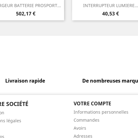
Aperçu rapide
Aperçu rapide


GEUR BATTERIE PROSPORT...
INTERRUPTEUR LUMIERE..
Prix
Prix
502,17 €
40,53 €
Livraison rapide
De nombreuses marqu
E SOCIÉTÉ
VOTRE COMPTE
Informations personnelles
son
Commandes
ns légales
Avoirs
Adresses
os