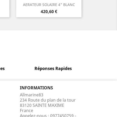
Aperçu rapide

.
AERATEUR SOLAIRE 4" BLANC
Prix
420,60 €
es
Réponses Rapides
INFORMATIONS
Allmarine83
234 Route du plan de la tour
83120 SAINTE MAXIME
France
Appelez-nous :
0977450759 -