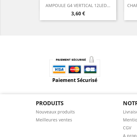
Aperçu rapide

AMPOULE G4 VERTICAL 12LED...
CHAR
Prix
3,60 €
Paiement Sécurisé
PRODUITS
NOTR
Nouveaux produits
Livrai
Meilleures ventes
Mentio
CGV
A prop