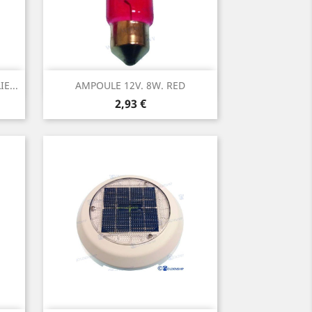
Aperçu rapide

E...
AMPOULE 12V. 8W. RED
Prix
2,93 €