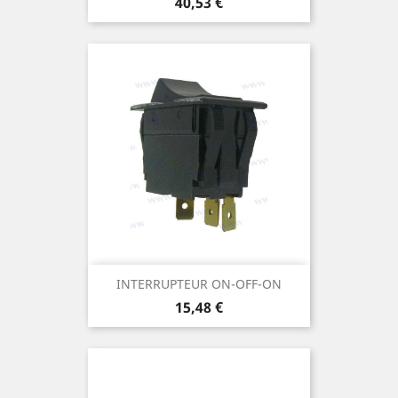
Prix
40,53 €
INTERRUPTEUR ON-OFF-ON
Prix
15,48 €