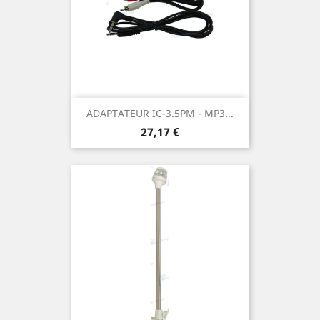
ADAPTATEUR IC-3.5PM - MP3...
Prix
27,17 €