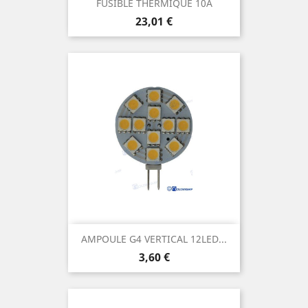
FUSIBLE THERMIQUE 10A
Prix
23,01 €
AMPOULE G4 VERTICAL 12LED...
Prix
3,60 €