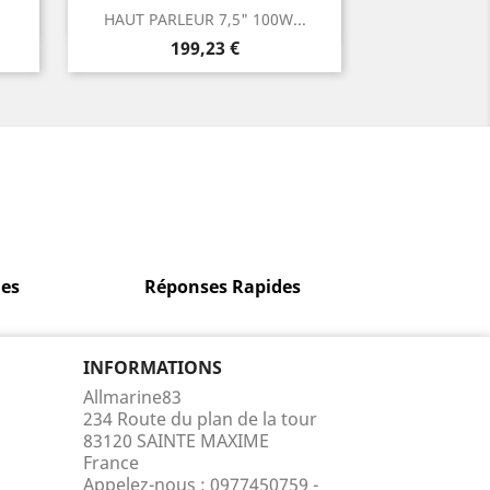
Aperçu rapide

HAUT PARLEUR 7,5" 100W...
Prix
199,23 €
es
Réponses Rapides
INFORMATIONS
Allmarine83
234 Route du plan de la tour
83120 SAINTE MAXIME
France
Appelez-nous :
0977450759 -