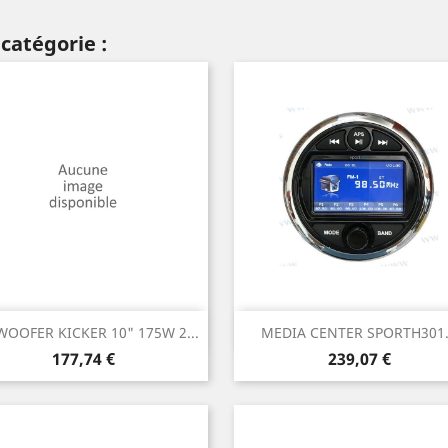
catégorie :
Aperçu rapide
Aperçu rapide


OOFER KICKER 10" 175W 2...
MEDIA CENTER SPORTH301.
Prix
Prix
177,74 €
239,07 €