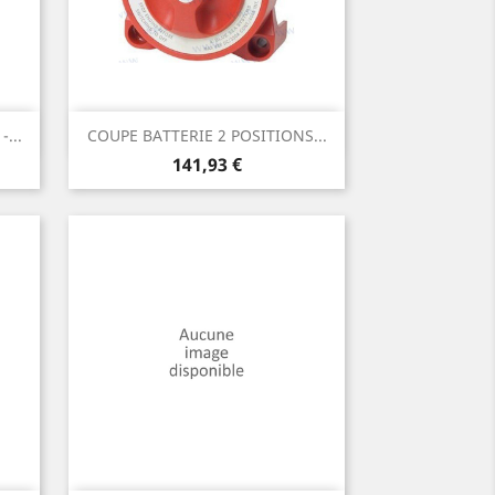
Aperçu rapide

...
COUPE BATTERIE 2 POSITIONS...
Prix
141,93 €