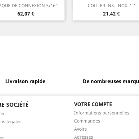
Aperçu rapide
Aperçu rapide


AQUE DE CONNEXION 5/16"
COLLIER INS. INOX. 1''
Prix
Prix
62,07 €
21,42 €
Livraison rapide
De nombreuses marqu
E SOCIÉTÉ
VOTRE COMPTE
Informations personnelles
son
Commandes
ns légales
Avoirs
Adresses
os