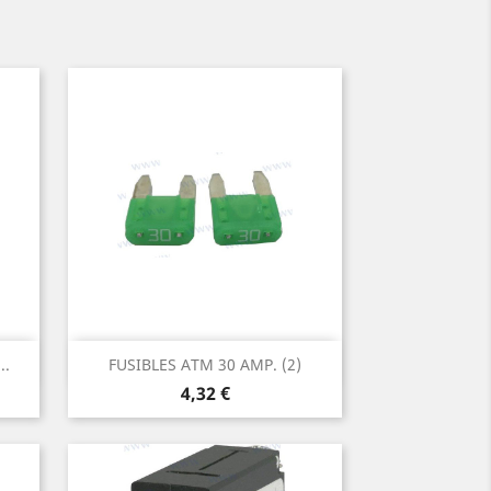
Aperçu rapide

..
FUSIBLES ATM 30 AMP. (2)
Prix
4,32 €