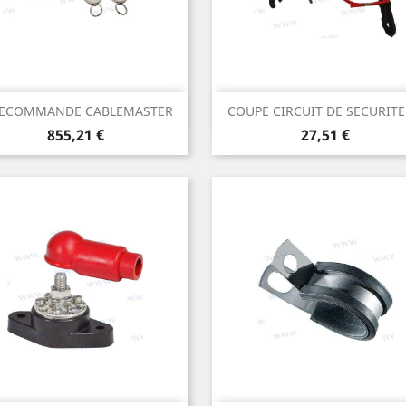
Aperçu rapide
Aperçu rapide


LECOMMANDE CABLEMASTER
COUPE CIRCUIT DE SECURITE -
Prix
Prix
855,21 €
27,51 €