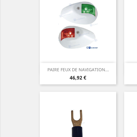
Aperçu rapide

PAIRE FEUX DE NAVIGATION...
Prix
46,92 €