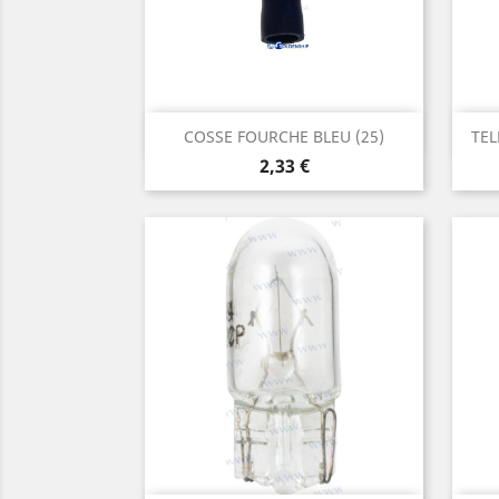
Aperçu rapide

COSSE FOURCHE BLEU (25)
TE
Prix
2,33 €