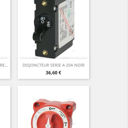
Aperçu rapide

E...
DISJONCTEUR SERIE A 20A NOIR
Prix
36,60 €