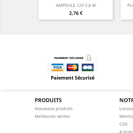
Aperçu rapide

AMPOULE 12V 3.8 W
PL
Prix
2,76 €
Paiement Sécurisé
PRODUITS
NOTR
Nouveaux produits
Livrai
Meilleures ventes
Mentio
CGV
A prop