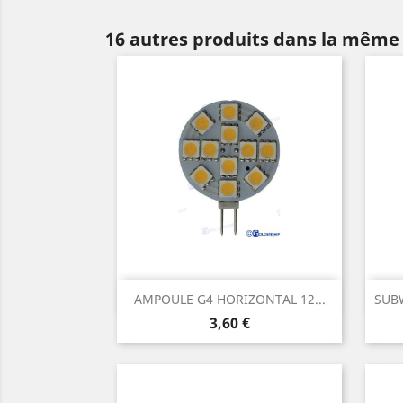
16 autres produits dans la même 
Aperçu rapide

AMPOULE G4 HORIZONTAL 12...
SUBW
Prix
3,60 €