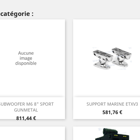
catégorie :
Aperçu rapide
Aperçu rapide


SUBWOOFER M6 8" SPORT
SUPPORT MARINE ETXV3
GUNMETAL
Prix
581,76 €
Prix
811,44 €