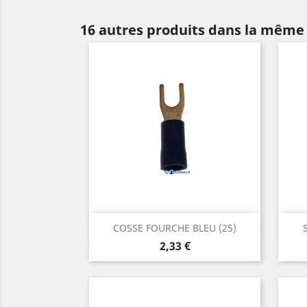
16 autres produits dans la même 
Aperçu rapide

COSSE FOURCHE BLEU (25)
Prix
2,33 €