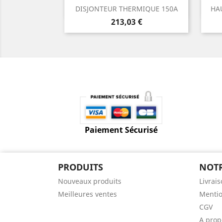
Aperçu rapide

DISJONTEUR THERMIQUE 150A
HAU
Prix
213,03 €
Paiement Sécurisé
PRODUITS
NOTR
Nouveaux produits
Livrai
Meilleures ventes
Mentio
CGV
A prop