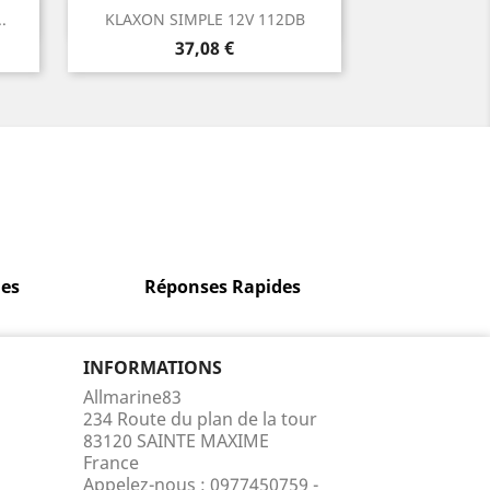
Aperçu rapide

.
KLAXON SIMPLE 12V 112DB
Prix
37,08 €
es
Réponses Rapides
INFORMATIONS
Allmarine83
234 Route du plan de la tour
83120 SAINTE MAXIME
France
Appelez-nous :
0977450759 -