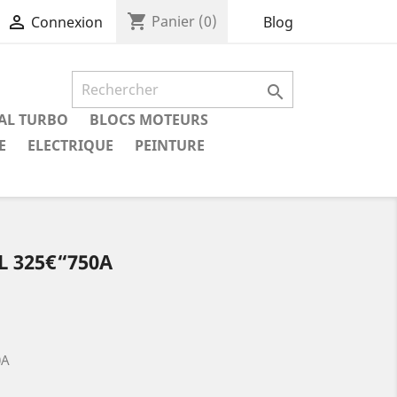
shopping_cart

Panier
(0)
Blog
Connexion

IAL TURBO
BLOCS MOTEURS
E
ELECTRIQUE
PEINTURE
L 325€“750A
0A