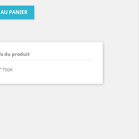
 AU PANIER
ls du produit
€“750A