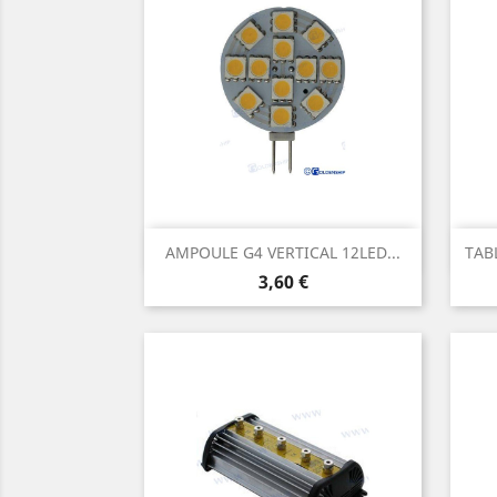
Aperçu rapide

AMPOULE G4 VERTICAL 12LED...
TAB
Prix
3,60 €