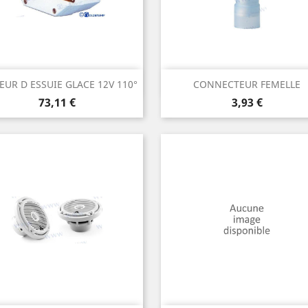
Aperçu rapide
Aperçu rapide


UR D ESSUIE GLACE 12V 110°
CONNECTEUR FEMELLE
Prix
Prix
73,11 €
3,93 €