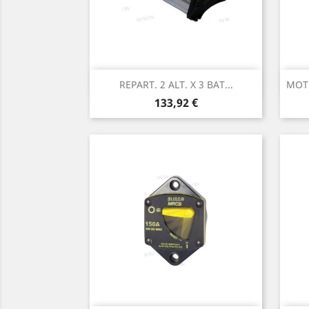
Aperçu rapide

REPART. 2 ALT. X 3 BAT...
MOTE
Prix
133,92 €