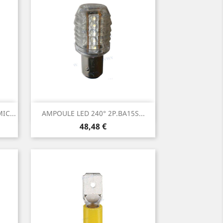
Aperçu rapide

C...
AMPOULE LED 240° 2P.BA15S...
Prix
48,48 €