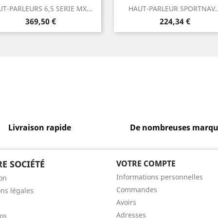
Aperçu rapide
Aperçu rapide


T-PARLEURS 6,5 SERIE MX...
HAUT-PARLEUR SPORTNAV..
Prix
Prix
369,50 €
224,34 €
Livraison rapide
De nombreuses marqu
E SOCIÉTÉ
VOTRE COMPTE
Informations personnelles
son
Commandes
ns légales
Avoirs
Adresses
os