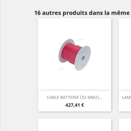
16 autres produits dans la même 
Aperçu rapide

CABLE BATTERIE (33 MM2)...
LAMP
Prix
427,41 €