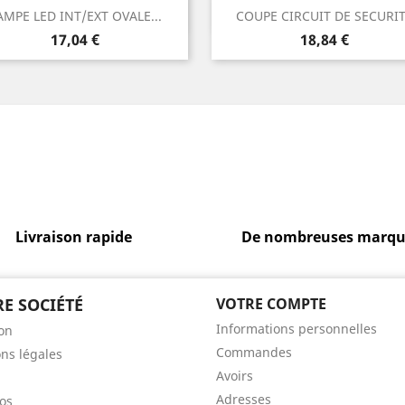
Aperçu rapide
Aperçu rapide


AMPE LED INT/EXT OVALE...
COUPE CIRCUIT DE SECURI
Prix
Prix
17,04 €
18,84 €
Livraison rapide
De nombreuses marqu
E SOCIÉTÉ
VOTRE COMPTE
Informations personnelles
son
Commandes
ns légales
Avoirs
Adresses
os