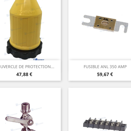
Aperçu rapide
Aperçu rapide


UVERCLE DE PROTECTION...
FUSIBLE ANL 350 AMP
Prix
Prix
47,88 €
59,67 €