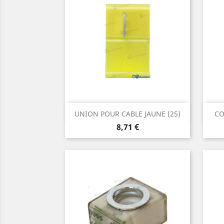
Aperçu rapide

UNION POUR CABLE JAUNE (25)
CO
Prix
8,71 €