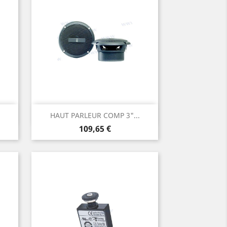
Aperçu rapide

HAUT PARLEUR COMP 3"...
Prix
109,65 €