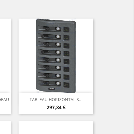
Aperçu rapide

DEAU
TABLEAU HORIZONTAL 8...
Prix
297,84 €