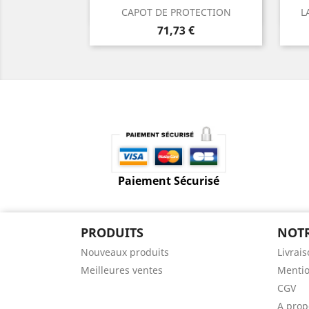
Aperçu rapide

CAPOT DE PROTECTION
L
Prix
71,73 €
Paiement Sécurisé
PRODUITS
NOTR
Nouveaux produits
Livrai
Meilleures ventes
Mentio
CGV
A prop