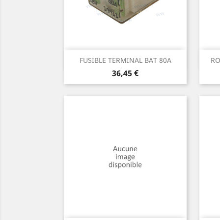
Aperçu rapide

FUSIBLE TERMINAL BAT 80A
RO
Prix
36,45 €