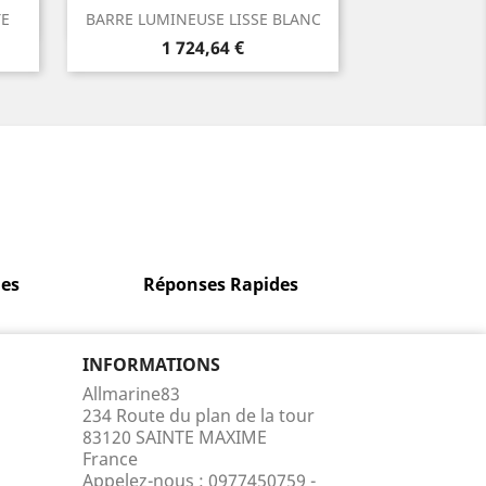
Aperçu rapide

TE
BARRE LUMINEUSE LISSE BLANC
Prix
1 724,64 €
es
Réponses Rapides
INFORMATIONS
Allmarine83
234 Route du plan de la tour
83120 SAINTE MAXIME
France
Appelez-nous :
0977450759 -