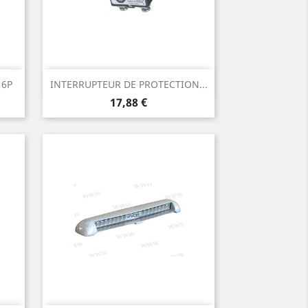
Aperçu rapide

 6P
INTERRUPTEUR DE PROTECTION...
Prix
17,88 €