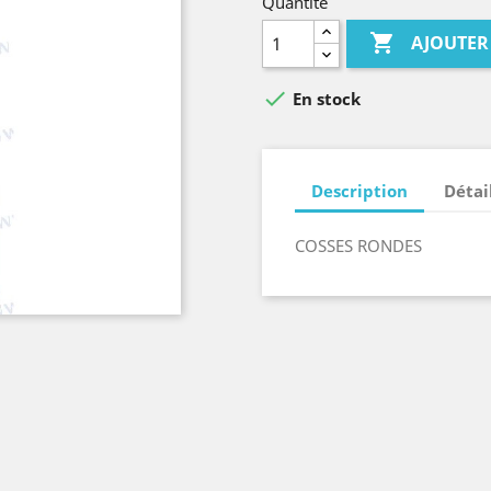
Quantité

AJOUTER

En stock
Description
Détai
COSSES RONDES