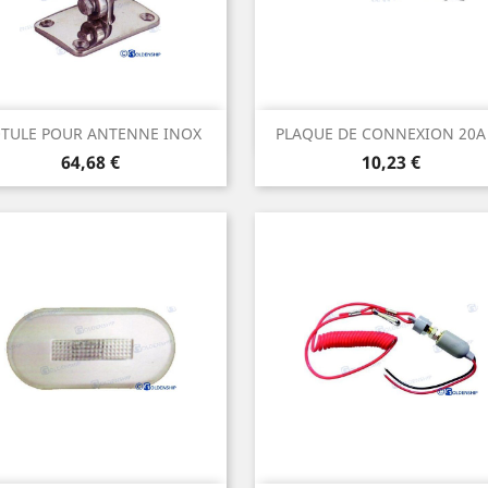
Aperçu rapide
Aperçu rapide


TULE POUR ANTENNE INOX
PLAQUE DE CONNEXION 20A
Prix
Prix
64,68 €
10,23 €