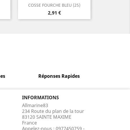
Aperçu rapide

COSSE FOURCHE BLEU (25)
Prix
2,91 €
es
Réponses Rapides
INFORMATIONS
Allmarine83
234 Route du plan de la tour
83120 SAINTE MAXIME
France
Appelez-nous :
0977450759 -