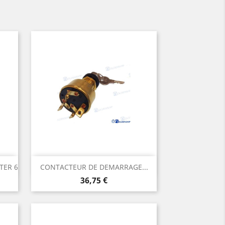
Aperçu rapide

TER 6
CONTACTEUR DE DEMARRAGE...
Prix
36,75 €