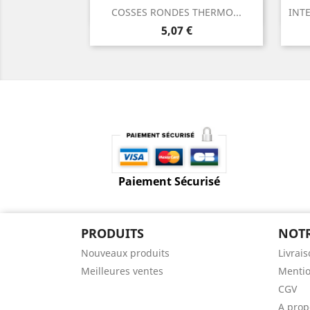
Aperçu rapide

COSSES RONDES THERMO...
INTE
Prix
5,07 €
Paiement Sécurisé
PRODUITS
NOTR
Nouveaux produits
Livrai
Meilleures ventes
Mentio
CGV
A prop