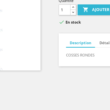
Quantité

AJOUTER

En stock
Description
Détai
COSSES RONDES