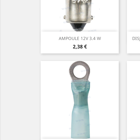
Aperçu rapide

AMPOULE 12V 3.4 W
DIS
Prix
2,38 €