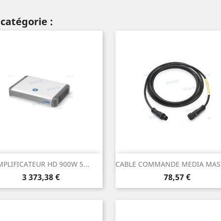
catégorie :
Aperçu rapide
Aperçu rapide


MPLIFICATEUR HD 900W 5...
CABLE COMMANDE MEDIA MAS
Prix
Prix
3 373,38 €
78,57 €