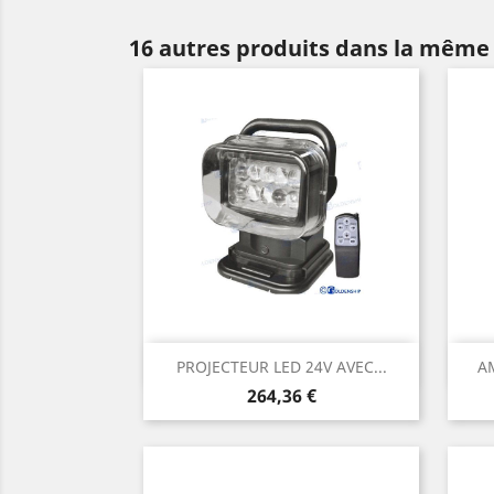
16 autres produits dans la même 
Aperçu rapide

PROJECTEUR LED 24V AVEC...
A
Prix
264,36 €