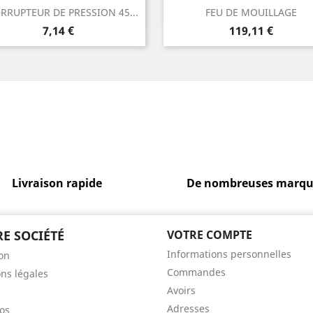
Aperçu rapide
Aperçu rapide


RRUPTEUR DE PRESSION 45...
FEU DE MOUILLAGE
Prix
Prix
7,14 €
119,11 €
Livraison rapide
De nombreuses marqu
E SOCIÉTÉ
VOTRE COMPTE
Informations personnelles
son
Commandes
ns légales
Avoirs
Adresses
os