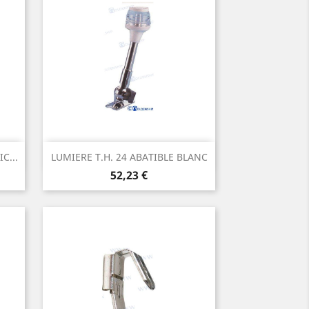
Aperçu rapide

C...
LUMIERE T.H. 24 ABATIBLE BLANC
Prix
52,23 €