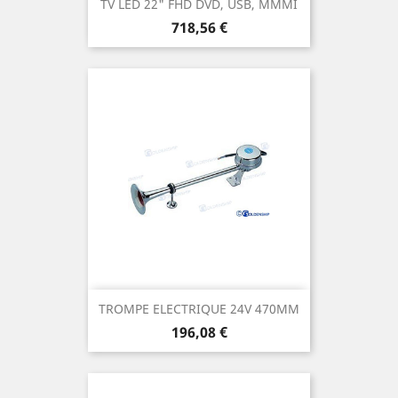
TV LED 22" FHD DVD, USB, MMMI
Prix
718,56 €
TROMPE ELECTRIQUE 24V 470MM
Prix
196,08 €