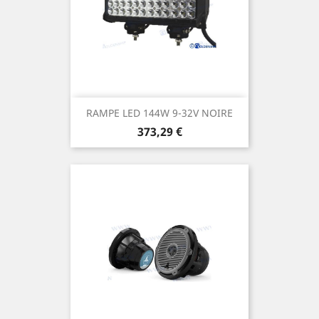
RAMPE LED 144W 9-32V NOIRE
Prix
373,29 €