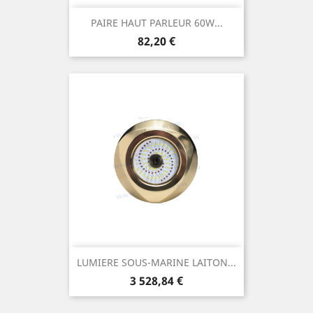
PAIRE HAUT PARLEUR 60W...
Prix
82,20 €
LUMIERE SOUS-MARINE LAITON...
Prix
3 528,84 €