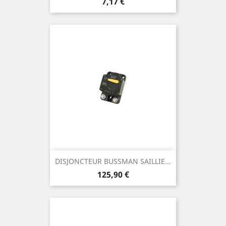
Prix
7,17 €
DISJONCTEUR BUSSMAN SAILLIE...
Prix
125,90 €