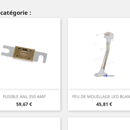
catégorie :
Aperçu rapide
Aperçu rapide


FUSIBLE ANL 350 AMP
FEU DE MOUILLAGE LED BLANC
Prix
Prix
59,67 €
45,81 €