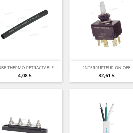
Aperçu rapide
Aperçu rapide


UBE THERMO RETRACTABLE
INTERRUPTEUR ON OFF
Prix
Prix
4,08 €
32,61 €