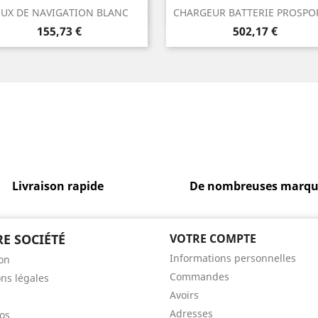
Aperçu rapide
Aperçu rapide


EUX DE NAVIGATION BLANC
CHARGEUR BATTERIE PROSPOR
Prix
Prix
155,73 €
502,17 €
Livraison rapide
De nombreuses marqu
E SOCIÉTÉ
VOTRE COMPTE
Informations personnelles
son
Commandes
ns légales
Avoirs
Adresses
os