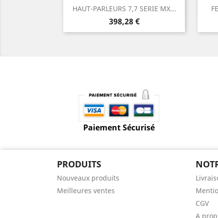
Aperçu rapide

HAUT-PARLEURS 7,7 SERIE MX...
F
Prix
398,28 €
Paiement Sécurisé
PRODUITS
NOTR
Nouveaux produits
Livrai
Meilleures ventes
Mentio
CGV
A prop