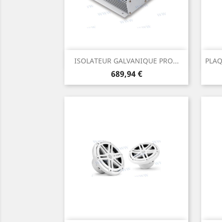
Aperçu rapide

ISOLATEUR GALVANIQUE PRO...
PLAQ
Prix
689,94 €