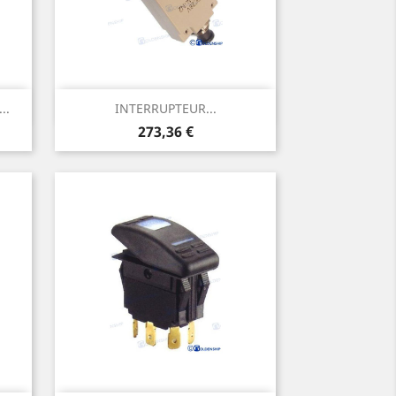
Aperçu rapide

..
INTERRUPTEUR...
Prix
273,36 €