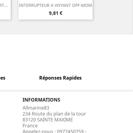
Aperçu rapide

T...
INTERRUPTEUR A VOYANT OFF-MOM
Prix
9,81 €
es
Réponses Rapides
INFORMATIONS
Allmarine83
234 Route du plan de la tour
83120 SAINTE MAXIME
France
Appelez-nous :
0977450759 -