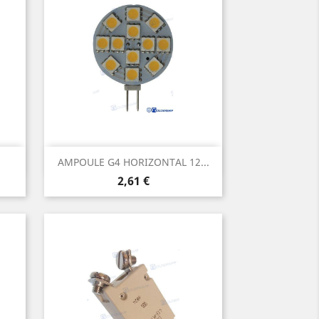
Aperçu rapide

AMPOULE G4 HORIZONTAL 12...
Prix
2,61 €