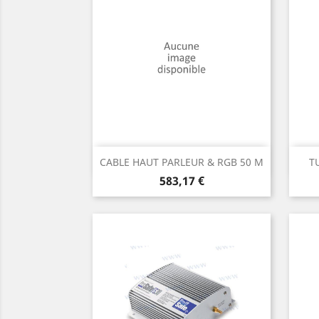
Aperçu rapide

CABLE HAUT PARLEUR & RGB 50 M
T
Prix
583,17 €