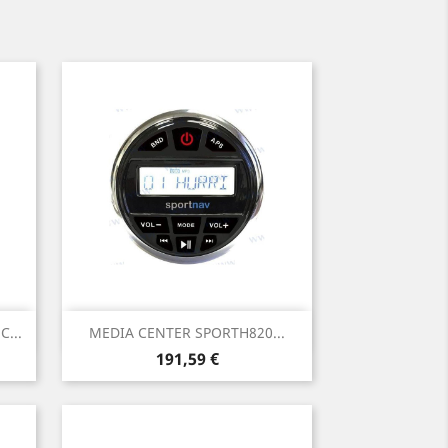
Aperçu rapide

...
MEDIA CENTER SPORTH820...
Prix
191,59 €