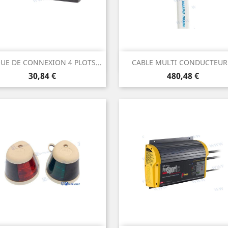
Aperçu rapide
Aperçu rapide


UE DE CONNEXION 4 PLOTS...
CABLE MULTI CONDUCTEUR.
Prix
Prix
30,84 €
480,48 €