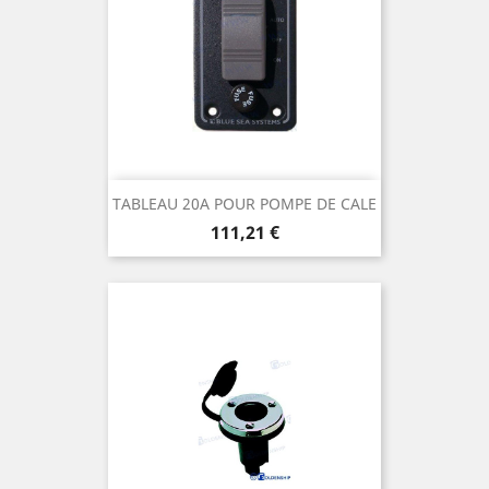
TABLEAU 20A POUR POMPE DE CALE
Prix
111,21 €