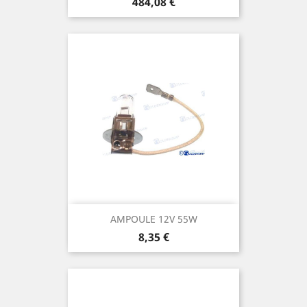
Prix
484,08 €
AMPOULE 12V 55W
Prix
8,35 €