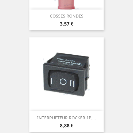
COSSES RONDES
Prix
3,57 €
INTERRUPTEUR ROCKER 1P....
Prix
8,88 €