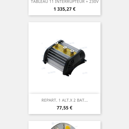
TABLEAU 11 INTERRUPTEUR + 230V
Prix
1 335,27 €
REPART. 1 ALT.x 2 BAT...
Prix
77,55 €