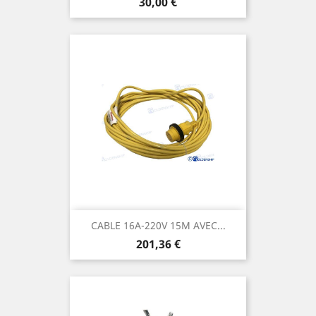
Prix
30,00 €
CABLE 16A-220V 15M AVEC...
Prix
201,36 €