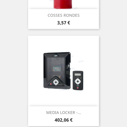
COSSES RONDES
Prix
3,57 €
MEDIA LOCKER -...
Prix
402,06 €