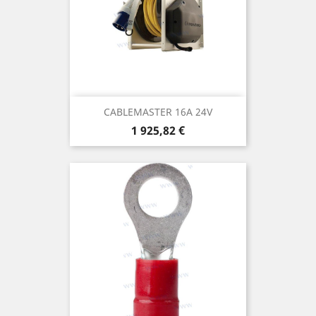
CABLEMASTER 16A 24V
Prix
1 925,82 €