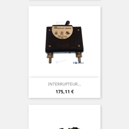
INTERRUPTEUR...
Prix
175,11 €