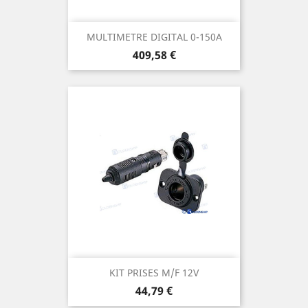
MULTIMETRE DIGITAL 0-150A
Prix
409,58 €
KIT PRISES M/F 12V
Prix
44,79 €