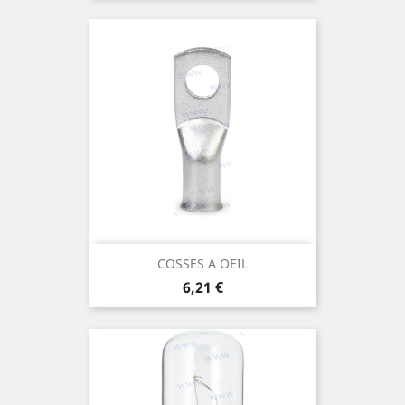
COSSES A OEIL
Prix
6,21 €