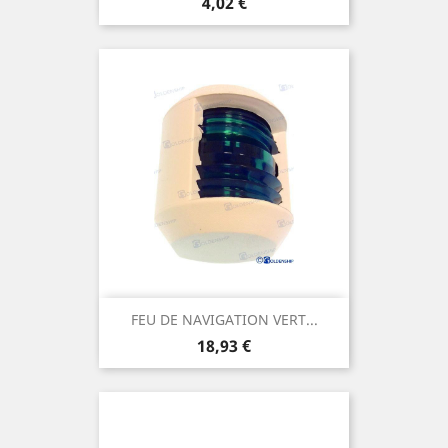
Prix
4,02 €
FEU DE NAVIGATION VERT...
Prix
18,93 €