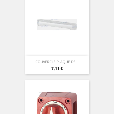
COUVERCLE PLAQUE DE...
Prix
7,11 €