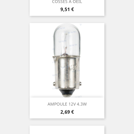
COSSES A OEIL
Prix
9,51 €
AMPOULE 12V 4.3W
Prix
2,69 €