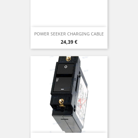
POWER SEEKER CHARGING CABLE
Prix
24,39 €