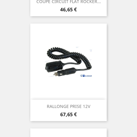
COUPE CIRCUIT FLAT ROCKER...
Prix
46,65 €
RALLONGE PRISE 12V
Prix
67,65 €