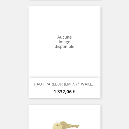
HAUT PARLEUR JLM 7,7" WAKE...
Prix
1 332,06 €