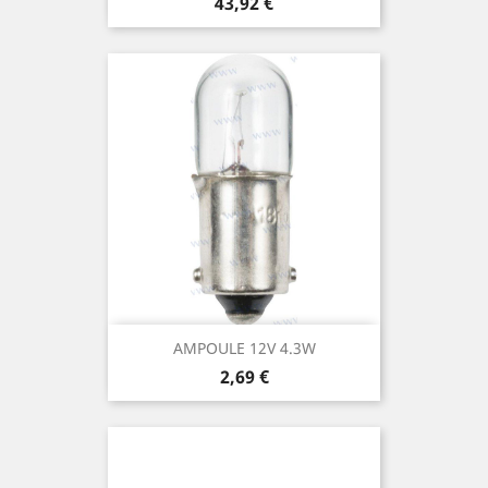
Prix
43,92 €
AMPOULE 12V 4.3W
Prix
2,69 €