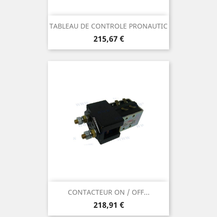
TABLEAU DE CONTROLE PRONAUTIC
Prix
215,67 €
CONTACTEUR ON / OFF...
Prix
218,91 €