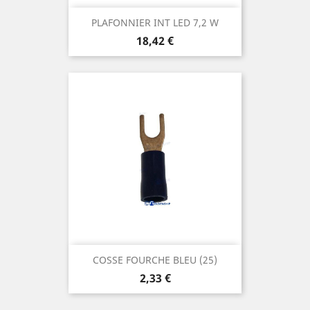
PLAFONNIER INT LED 7,2 W
Prix
18,42 €
COSSE FOURCHE BLEU (25)
Prix
2,33 €