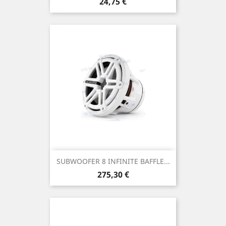
Prix
24,75 €
SUBWOOFER 8 INFINITE BAFFLE...
Prix
275,30 €