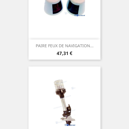
PAIRE FEUX DE NAVIGATION...
Prix
47,31 €