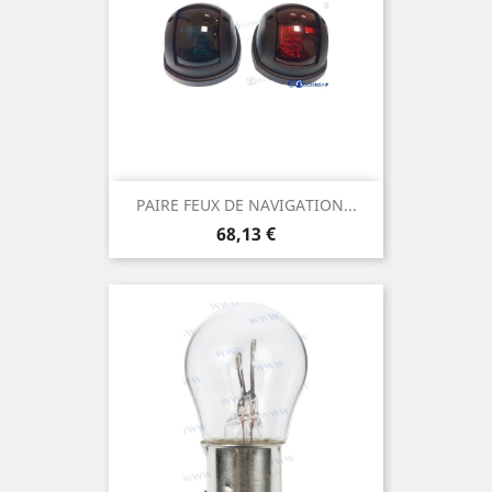
PAIRE FEUX DE NAVIGATION...
Prix
68,13 €