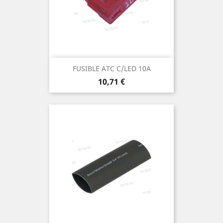
FUSIBLE ATC C/LED 10A
Prix
10,71 €