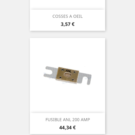
COSSES A OEIL
Prix
3,57 €
FUSIBLE ANL 200 AMP
Prix
44,34 €