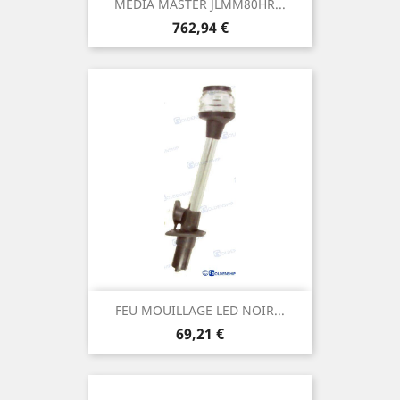
MEDIA MASTER JLMM80HR...
Prix
762,94 €
FEU MOUILLAGE LED NOIR...
Prix
69,21 €