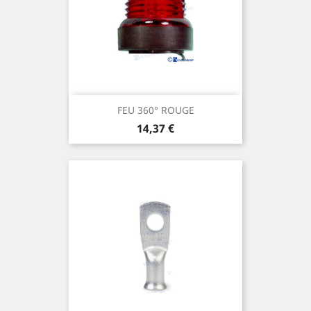
FEU 360° ROUGE
Prix
14,37 €