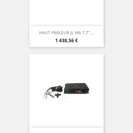
HAUT PARLEUR JL M6 7,7"...
Prix
1 438,56 €