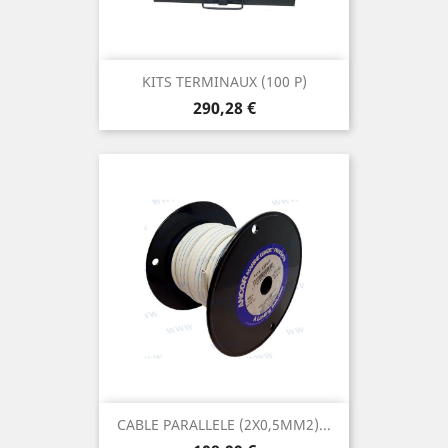
KITS TERMINAUX (100 P)
Prix
290,28 €
CABLE PARALLELE (2X0,5MM2)...