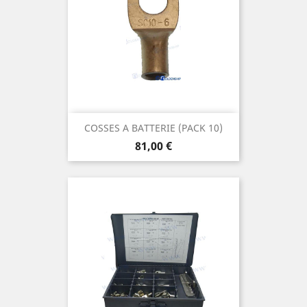
COSSES A BATTERIE (PACK 10)
Prix
81,00 €