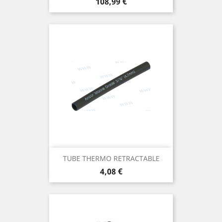
Prix
108,99 €
TUBE THERMO RETRACTABLE
Prix
4,08 €