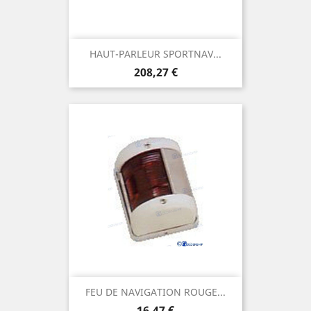
HAUT-PARLEUR SPORTNAV...
Prix
208,27 €
FEU DE NAVIGATION ROUGE...
Prix
16,47 €