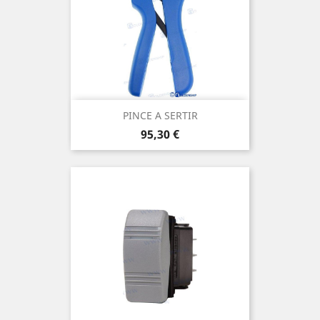
PINCE A SERTIR
Prix
95,30 €