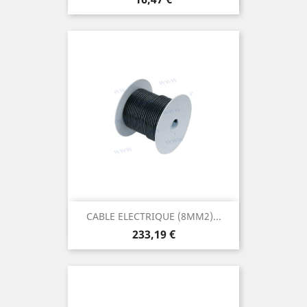
CABLE ELECTRIQUE (8MM2)...
Prix
233,19 €