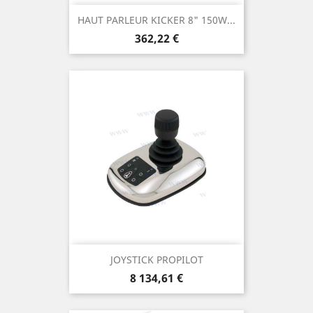
HAUT PARLEUR KICKER 8" 150W...
Prix
362,22 €
JOYSTICK PROPILOT
Prix
8 134,61 €