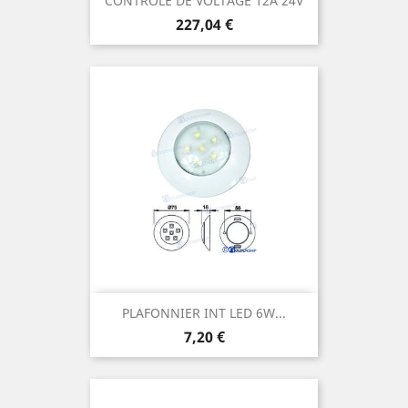
CONTROLE DE VOLTAGE 12A 24V
Prix
227,04 €
PLAFONNIER INT LED 6W...
Prix
7,20 €