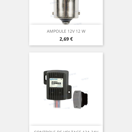
AMPOULE 12V 12 W
Prix
2,69 €