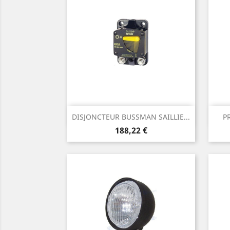
Aperçu rapide

DISJONCTEUR BUSSMAN SAILLIE...
P
Prix
188,22 €