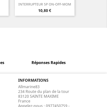
Aperçu rapide

INTERRUPTEUR 5P ON-OFF-MOM
Prix
10,80 €
es
Réponses Rapides
INFORMATIONS
Allmarine83
234 Route du plan de la tour
83120 SAINTE MAXIME
France
Appelez-nous :
0977450759 -