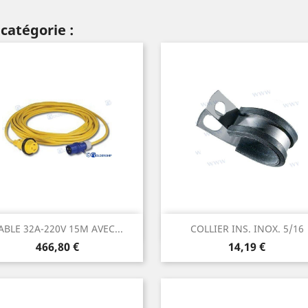
catégorie :
Aperçu rapide
Aperçu rapide


ABLE 32A-220V 15M AVEC...
COLLIER INS. INOX. 5/16
Prix
Prix
466,80 €
14,19 €