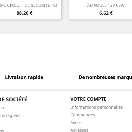
Aperçu rapide
Aperçu rapide


PE CIRCUIT DE SECURITE HB
AMPOULE 12V 67W
Prix
Prix
88,20 €
6,62 €
Livraison rapide
De nombreuses marqu
E SOCIÉTÉ
VOTRE COMPTE
Informations personnelles
son
Commandes
ns légales
Avoirs
Adresses
os