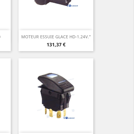
Aperçu rapide

0
MOTEUR ESSUIE GLACE HD-1.24V."
Prix
131,37 €