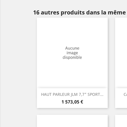
16 autres produits dans la même 
Aperçu rapide

HAUT PARLEUR JLM 7,7" SPORT...
C
Prix
1 573,05 €