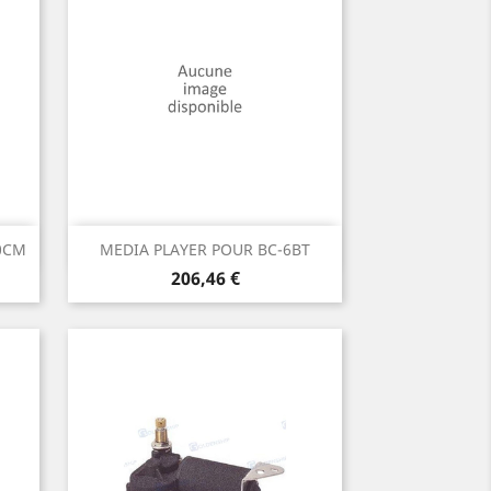
Aperçu rapide

0CM
MEDIA PLAYER POUR BC-6BT
Prix
206,46 €