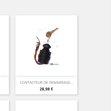
Aperçu rapide

CONTACTEUR DE DEMARRAGE...
Prix
28,98 €