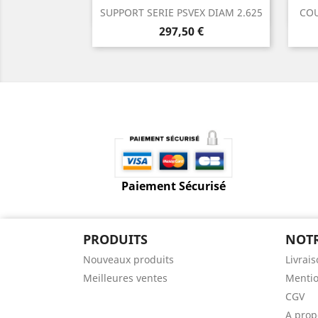
Aperçu rapide

SUPPORT SERIE PSVEX DIAM 2.625
COU
Prix
297,50 €
Paiement Sécurisé
PRODUITS
NOTR
Nouveaux produits
Livrai
Meilleures ventes
Mentio
CGV
A prop