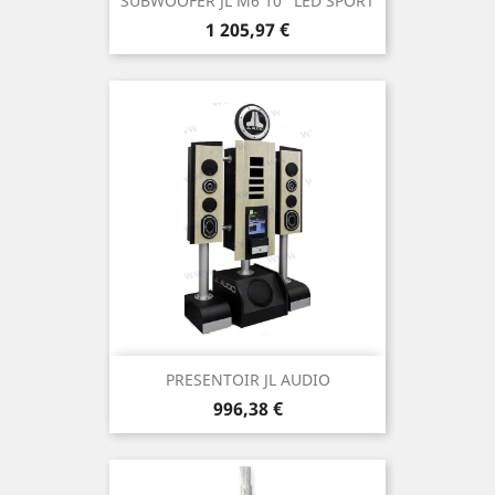
SUBWOOFER JL M6 10" LED SPORT
Prix
1 205,97 €
PRESENTOIR JL AUDIO
Prix
996,38 €