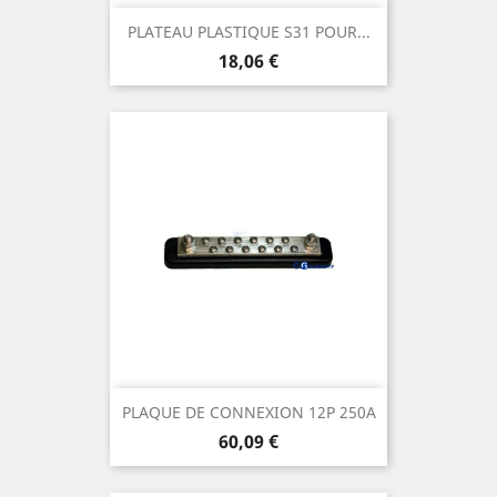
PLATEAU PLASTIQUE S31 POUR...
Prix
18,06 €
PLAQUE DE CONNEXION 12P 250A
Prix
60,09 €