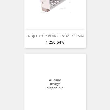
PROJECTEUR BLANC 181X80X66MM
Prix
1 250,64 €