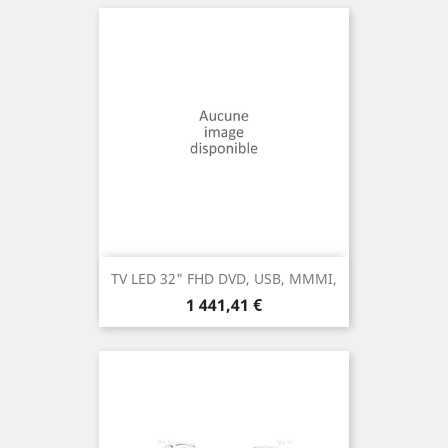
TV LED 32" FHD DVD, USB, MMMI,
Prix
1 441,41 €