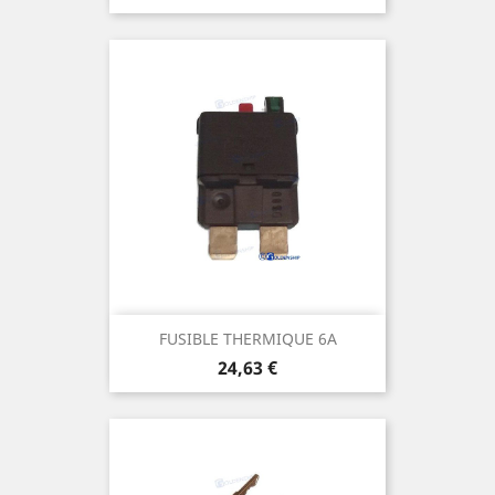
FUSIBLE THERMIQUE 6A
Prix
24,63 €