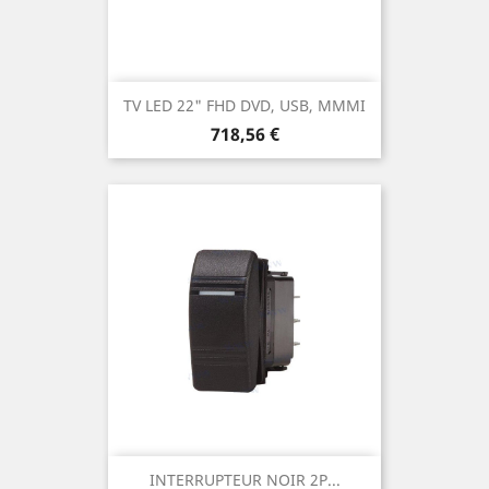
TV LED 22" FHD DVD, USB, MMMI
Prix
718,56 €
INTERRUPTEUR NOIR 2P...