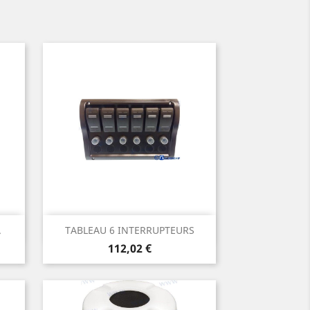
Aperçu rapide

.
TABLEAU 6 INTERRUPTEURS
Prix
112,02 €