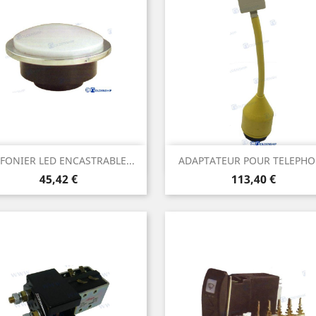
Aperçu rapide
Aperçu rapide


FONIER LED ENCASTRABLE...
ADAPTATEUR POUR TELEPH
Prix
Prix
45,42 €
113,40 €