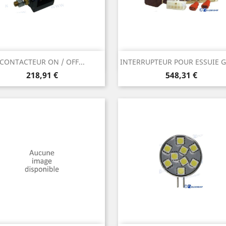
Aperçu rapide
Aperçu rapide


CONTACTEUR ON / OFF...
INTERRUPTEUR POUR ESSUIE 
Prix
Prix
218,91 €
548,31 €