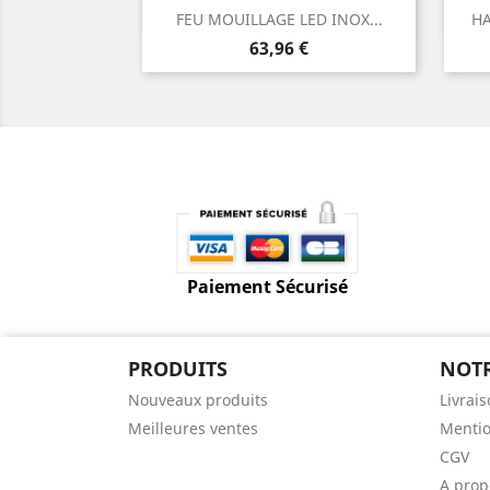
Aperçu rapide

FEU MOUILLAGE LED INOX...
HA
Prix
63,96 €
Paiement Sécurisé
PRODUITS
NOTR
Nouveaux produits
Livrai
Meilleures ventes
Mentio
CGV
A prop