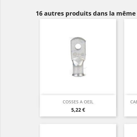
16 autres produits dans la même 
Aperçu rapide

COSSES A OEIL
CA
Prix
5,22 €