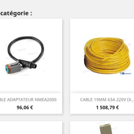
catégorie :
Aperçu rapide
Aperçu rapide


BLE ADAPTATEUR NMEA2000
CABLE 19MM 63A 220V (X..
Prix
Prix
96,06 €
1 508,79 €