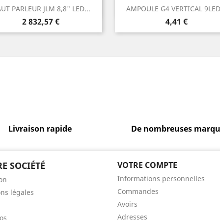
Aperçu rapide
Aperçu rapide


UT PARLEUR JLM 8,8" LED...
AMPOULE G4 VERTICAL 9LED.
Prix
Prix
2 832,57 €
4,41 €
Livraison rapide
De nombreuses marqu
E SOCIÉTÉ
VOTRE COMPTE
Informations personnelles
son
Commandes
ns légales
Avoirs
Adresses
os