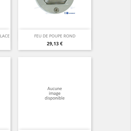
Aperçu rapide

GLACE
FEU DE POUPE ROND
Prix
29,13 €