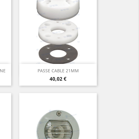
Aperçu rapide

ONE
PASSE CABLE 21MM
Prix
40,02 €