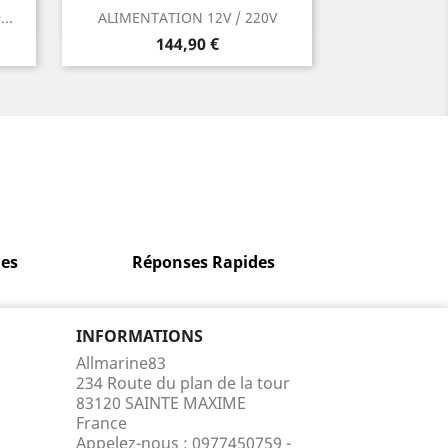
Aperçu rapide

..
ALIMENTATION 12V / 220V
Prix
144,90 €
es
Réponses Rapides
INFORMATIONS
Allmarine83
234 Route du plan de la tour
83120 SAINTE MAXIME
France
Appelez-nous :
0977450759 -