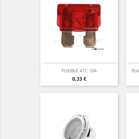
Aperçu rapide

FUSIBLE ATC 10A
PLA
Prix
0,33 €