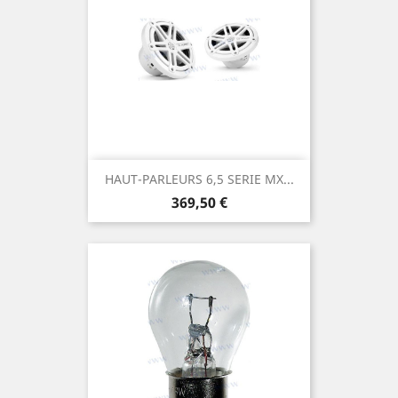
HAUT-PARLEURS 6,5 SERIE MX...
Prix
369,50 €