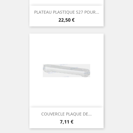
PLATEAU PLASTIQUE S27 POUR...
Prix
22,50 €
COUVERCLE PLAQUE DE...
Prix
7,11 €