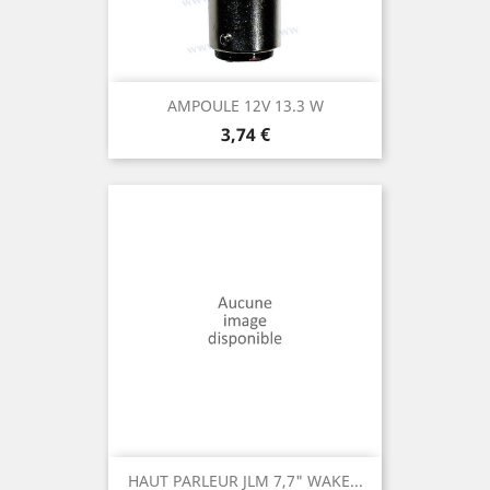
AMPOULE 12V 13.3 W
Prix
3,74 €
HAUT PARLEUR JLM 7,7" WAKE...