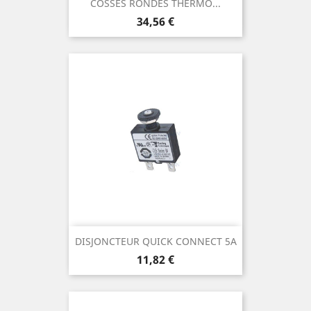
COSSES RONDES THERMO...
Prix
34,56 €
DISJONCTEUR QUICK CONNECT 5A
Prix
11,82 €