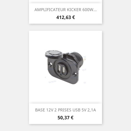
AMPLIFICATEUR KICKER 600W...
Prix
412,63 €
BASE 12V 2 PRISES USB 5V 2,1A
Prix
50,37 €