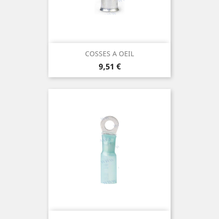
COSSES A OEIL
Prix
9,51 €