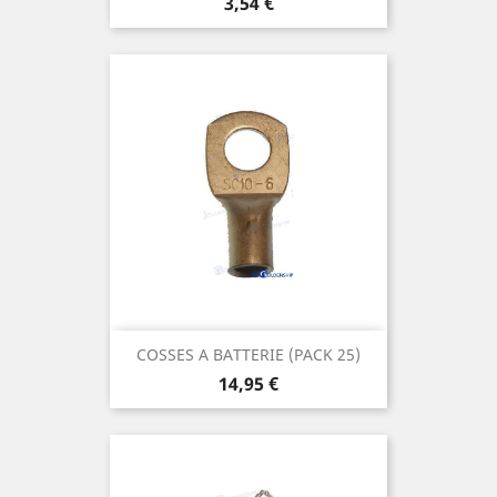
Prix
3,54 €
COSSES A BATTERIE (PACK 25)
Prix
14,95 €