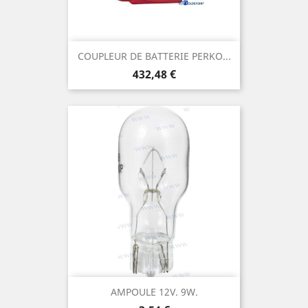
COUPLEUR DE BATTERIE PERKO...
Prix
432,48 €
AMPOULE 12V. 9W.