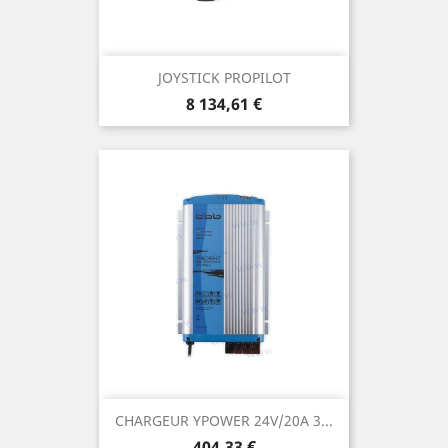
JOYSTICK PROPILOT
Prix
8 134,61 €
CHARGEUR YPOWER 24V/20A 3...
Prix
404,33 €