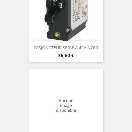
DISJONCTEUR SERIE A 40A NOIR
Prix
36,60 €