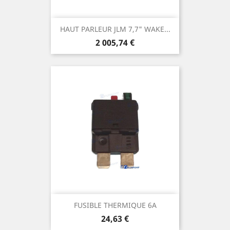
HAUT PARLEUR JLM 7,7" WAKE...
Prix
2 005,74 €
FUSIBLE THERMIQUE 6A
Prix
24,63 €