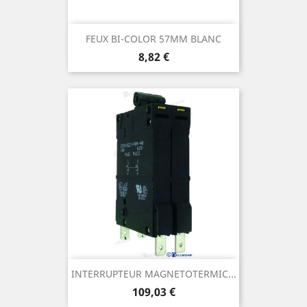
FEUX BI-COLOR 57MM BLANC
Prix
8,82 €
INTERRUPTEUR MAGNETOTERMIC...
Prix
109,03 €