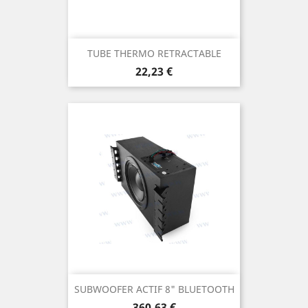
TUBE THERMO RETRACTABLE
Prix
22,23 €
SUBWOOFER ACTIF 8" BLUETOOTH
Prix
360,63 €