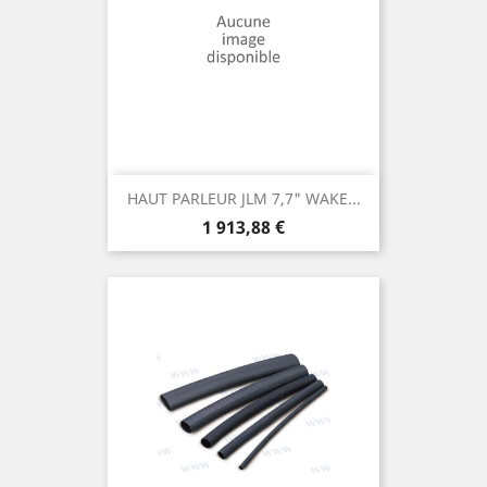
HAUT PARLEUR JLM 7,7" WAKE...
Prix
1 913,88 €