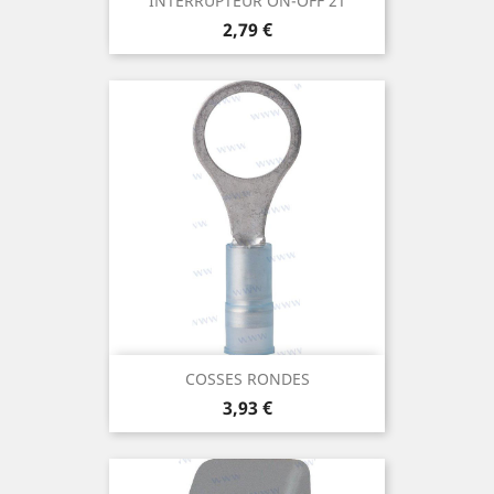
INTERRUPTEUR ON-OFF 2T
Prix
2,79 €
COSSES RONDES
Prix
3,93 €