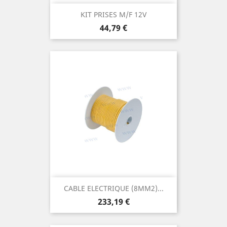
KIT PRISES M/F 12V
Prix
44,79 €
CABLE ELECTRIQUE (8MM2)...
Prix
233,19 €