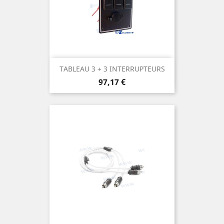
TABLEAU 3 + 3 INTERRUPTEURS
Prix
97,17 €