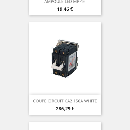
AMPOULE LED MR-16
Prix
19,46 €
COUPE CIRCUIT CA2 150A WHITE
Prix
286,29 €