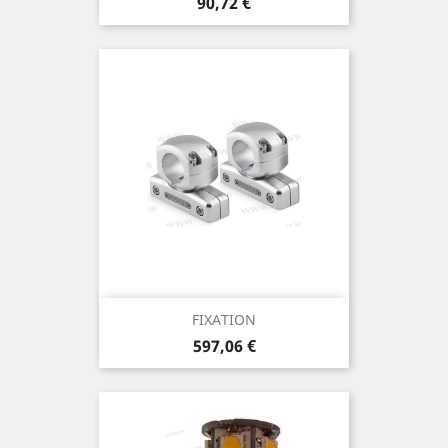
Prix
90,72 €
FIXATION
Prix
597,06 €