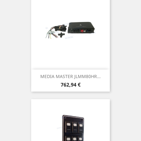
MEDIA MASTER JLMM80HR...
Prix
762,94 €