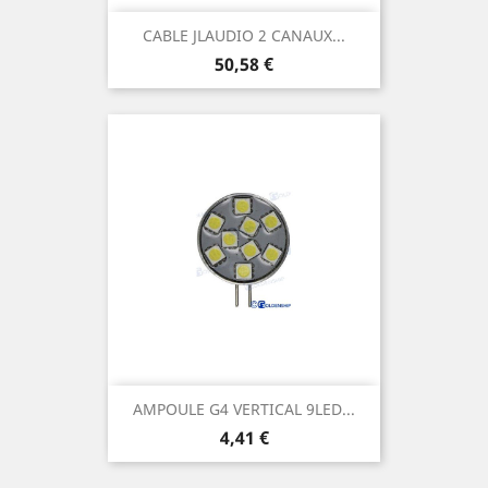
CABLE JLAUDIO 2 CANAUX...
Prix
50,58 €
AMPOULE G4 VERTICAL 9LED...
Prix
4,41 €