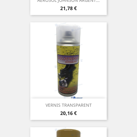
AEROSOL JOHNSON ARGENT...
Prix
21,78 €
VERNIS TRANSPARENT
Prix
20,16 €