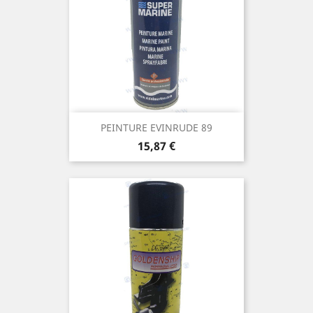
PEINTURE EVINRUDE 89
Prix
15,87 €