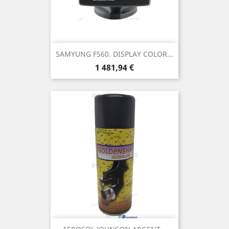
SAMYUNG F560. DISPLAY COLOR...
Prix
1 481,94 €