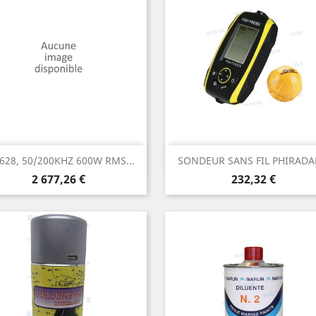
Aperçu rapide
Aperçu rapide


628, 50/200KHZ 600W RMS...
SONDEUR SANS FIL PHIRADAR
Prix
Prix
2 677,26 €
232,32 €