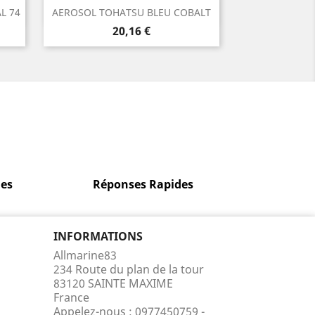
Aperçu rapide

L 74
AEROSOL TOHATSU BLEU COBALT
Prix
20,16 €
es
Réponses Rapides
INFORMATIONS
Allmarine83
234 Route du plan de la tour
83120 SAINTE MAXIME
France
Appelez-nous :
0977450759 -