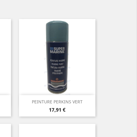
Aperçu rapide

PEINTURE PERKINS VERT
Prix
17,91 €