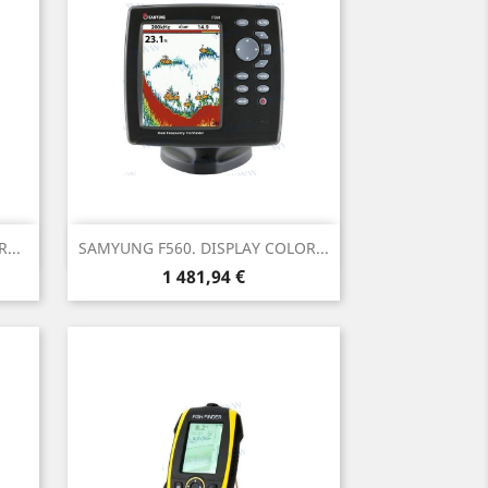
Aperçu rapide

...
SAMYUNG F560. DISPLAY COLOR...
Prix
1 481,94 €