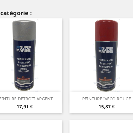
catégorie :
Aperçu rapide
Aperçu rapide


EINTURE DETROIT ARGENT
PEINTURE IVECO ROUGE
Prix
Prix
17,91 €
15,87 €