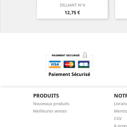
Aperçu rapide

DILUANT N°4
Prix
12,75 €
Paiement Sécurisé
PRODUITS
NOTR
Nouveaux produits
Livrai
Meilleures ventes
Mentio
CGV
A prop