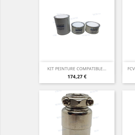
Aperçu rapide

KIT PEINTURE COMPATIBLE...
FCV
Prix
174,27 €