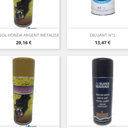
Aperçu rapide
Aperçu rapide


SOL HONDA ARGENT METALISE
DILUANT N°2
Prix
Prix
20,16 €
13,47 €