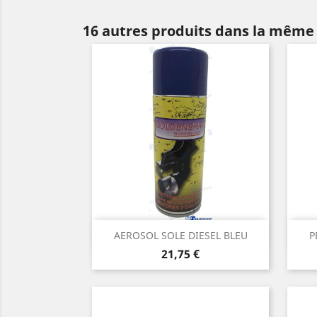
16 autres produits dans la même 
Aperçu rapide

AEROSOL SOLE DIESEL BLEU
P
Prix
21,75 €