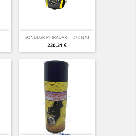
Aperçu rapide

SONDEUR PHIRADAR FF278 N/B
Prix
230,31 €