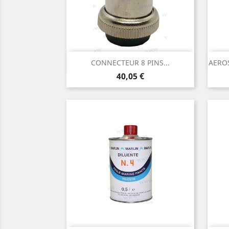
Aperçu rapide

CONNECTEUR 8 PINS...
AERO
Prix
40,05 €