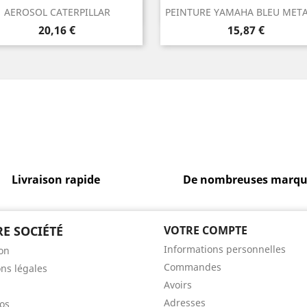
Aperçu rapide
Aperçu rapide


AEROSOL CATERPILLAR
PEINTURE YAMAHA BLEU META
Prix
Prix
20,16 €
15,87 €
Livraison rapide
De nombreuses marqu
E SOCIÉTÉ
VOTRE COMPTE
Informations personnelles
son
Commandes
ns légales
Avoirs
Adresses
os