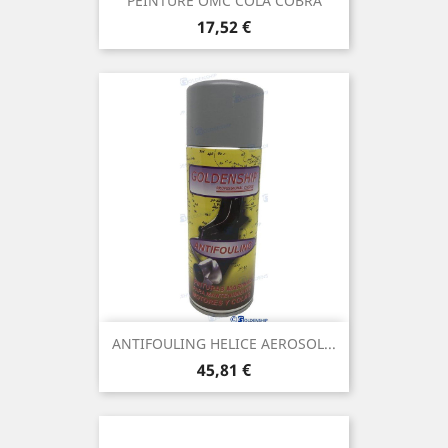
PEINTURE OMC COLA COBRA
Prix
17,52 €
ANTIFOULING HELICE AEROSOL...
Prix
45,81 €