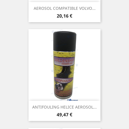
AEROSOL COMPATIBLE VOLVO...
Prix
20,16 €
ANTIFOULING HELICE AEROSOL...
Prix
49,47 €