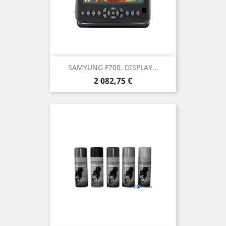
SAMYUNG F700. DISPLAY...
Prix
2 082,75 €