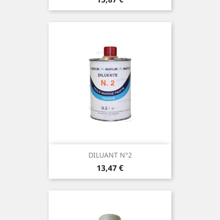
DILUANT N°2
Prix
13,47 €