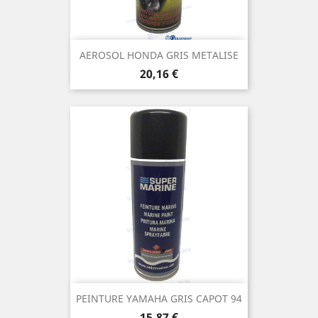
AEROSOL HONDA GRIS METALISE
Prix
20,16 €
PEINTURE YAMAHA GRIS CAPOT 94
Prix
15,87 €