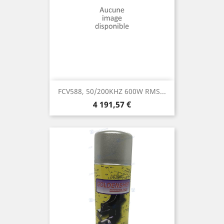
FCV588, 50/200KHZ 600W RMS...
Prix
4 191,57 €