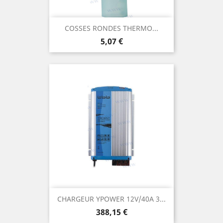
COSSES RONDES THERMO...
Prix
5,07 €
CHARGEUR YPOWER 12V/40A 3...
Prix
388,15 €