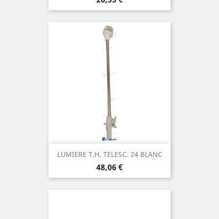
LUMIERE T.H. TELESC. 24 BLANC
Prix
48,06 €