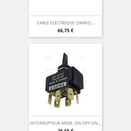
CABLE ELECTRIQUE (2MM2)...
Prix
66,75 €
INTERRUPTEUR MOM. ON-OFF-ON...
Prix
26,55 €