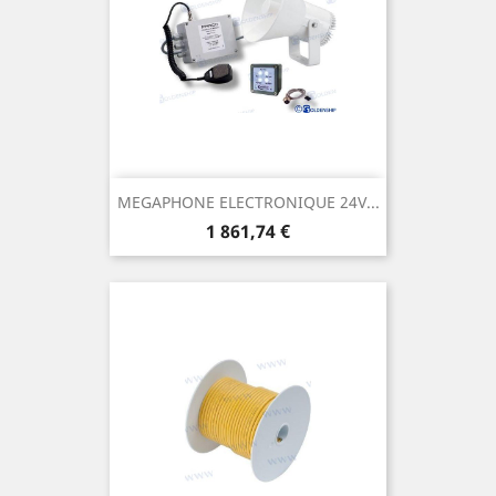
MEGAPHONE ELECTRONIQUE 24V...
Prix
1 861,74 €