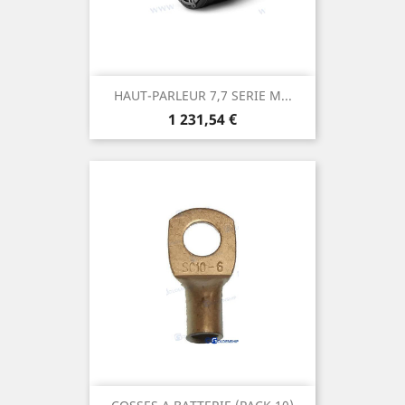
HAUT-PARLEUR 7,7 SERIE M...
Prix
1 231,54 €