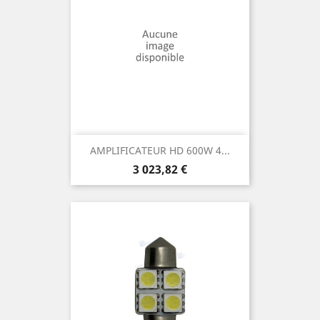
AMPLIFICATEUR HD 600W 4...
Prix
3 023,82 €