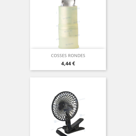
COSSES RONDES
Prix
4,44 €