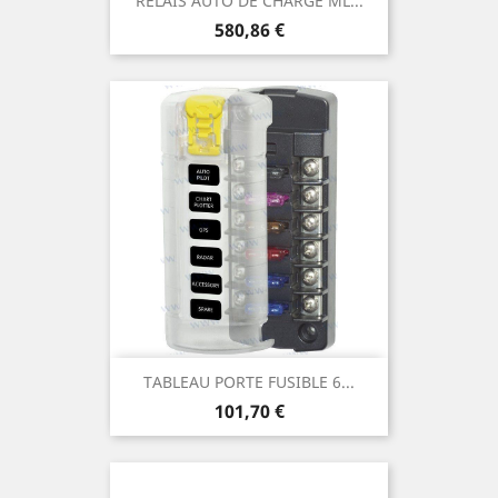
RELAIS AUTO DE CHARGE ML...
Prix
580,86 €
TABLEAU PORTE FUSIBLE 6...
Prix
101,70 €