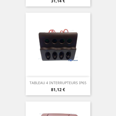
Prix
31,14 €
TABLEAU 4 INTERRUPTEURS IP65
Prix
81,12 €