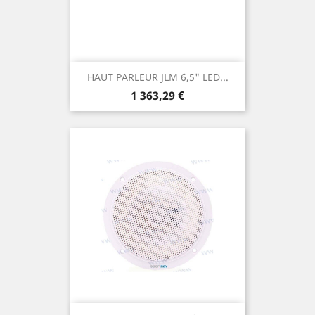
HAUT PARLEUR JLM 6,5" LED...
Prix
1 363,29 €