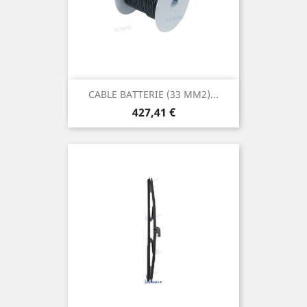
CABLE BATTERIE (33 MM2)...
Prix
427,41 €