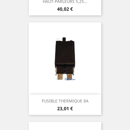
HAUT-PARLEURS 5,25...
Prix
40,02 €
FUSIBLE THERMIQUE 8A
Prix
23,01 €