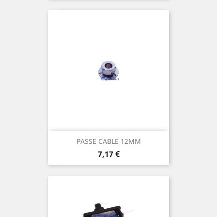
PASSE CABLE 12MM
Prix
7,17 €