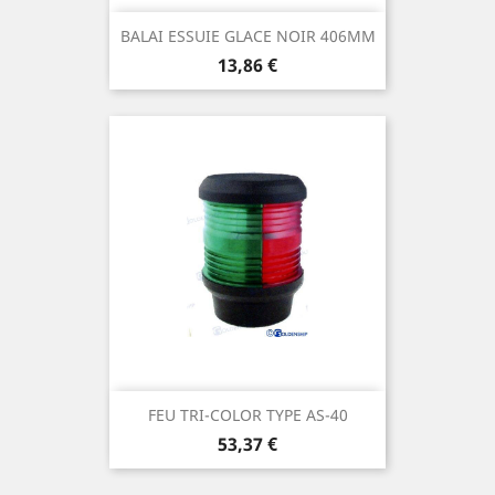
BALAI ESSUIE GLACE NOIR 406MM
Prix
13,86 €
FEU TRI-COLOR TYPE AS-40
Prix
53,37 €