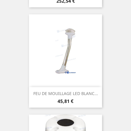
Prix
252,54 €
FEU DE MOUILLAGE LED BLANC...
Prix
45,81 €