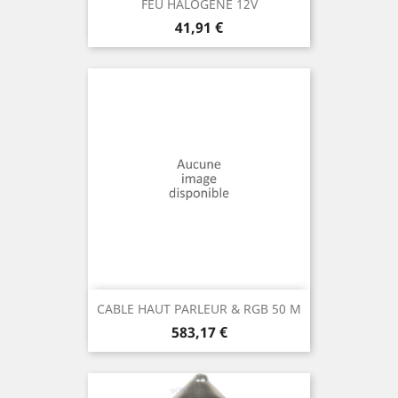
FEU HALOGENE 12V
Prix
41,91 €
CABLE HAUT PARLEUR & RGB 50 M
Prix
583,17 €