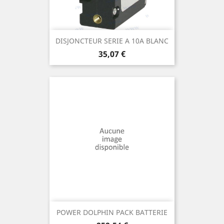
DISJONCTEUR SERIE A 10A BLANC
Prix
35,07 €
POWER DOLPHIN PACK BATTERIE