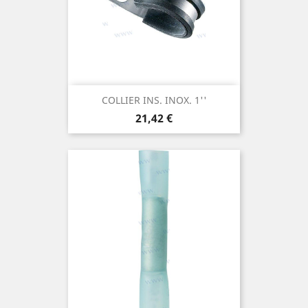
COLLIER INS. INOX. 1''
Prix
21,42 €