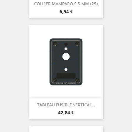
COLLIER MAMPARO 9.5 MM (25)
Prix
6,54 €
TABLEAU FUSIBLE VERTICAL...
Prix
42,84 €