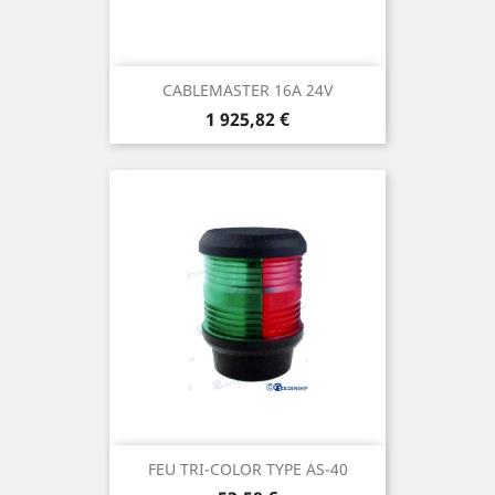
CABLEMASTER 16A 24V
Prix
1 925,82 €
FEU TRI-COLOR TYPE AS-40