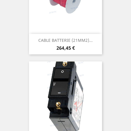
CABLE BATTERIE (21MM2)...
Prix
264,45 €