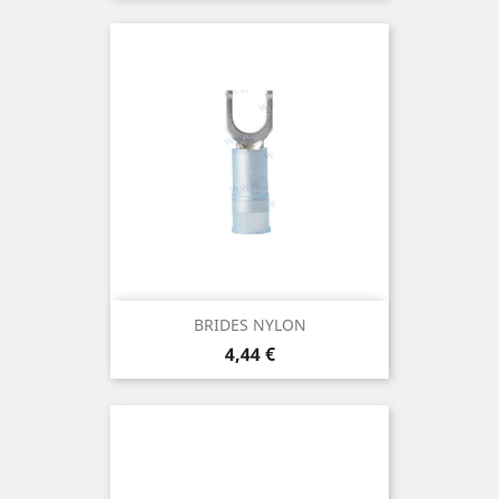
BRIDES NYLON
Prix
4,44 €