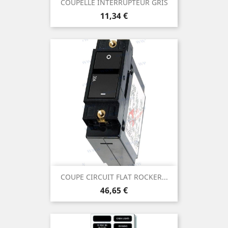
COUPELLE INTERRUPTEUR GRIS
Prix
11,34 €
COUPE CIRCUIT FLAT ROCKER...
Prix
46,65 €