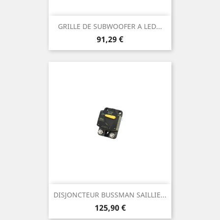
GRILLE DE SUBWOOFER A LED...
Prix
91,29 €
DISJONCTEUR BUSSMAN SAILLIE...
Prix
125,90 €