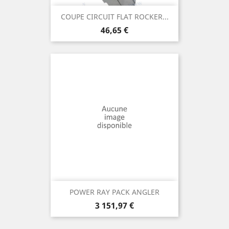
COUPE CIRCUIT FLAT ROCKER...
Prix
46,65 €
POWER RAY PACK ANGLER
Prix
3 151,97 €