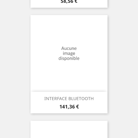
Prix
58,56 €
INTERFACE BLUETOOTH
Prix
141,36 €