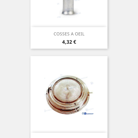
COSSES A OEIL
Prix
4,32 €