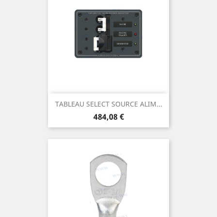
TABLEAU SELECT SOURCE ALIM...
Prix
484,08 €