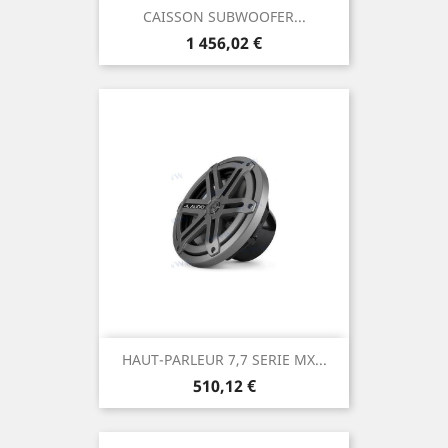
CAISSON SUBWOOFER...
Prix
1 456,02 €
HAUT-PARLEUR 7,7 SERIE MX...
Prix
510,12 €