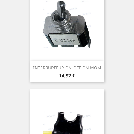
INTERRUPTEUR ON-OFF-ON MOM
Prix
14,97 €