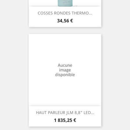
COSSES RONDES THERMO...
Prix
34,56 €
HAUT PARLEUR JLM 8,8" LED...
Prix
1 835,25 €