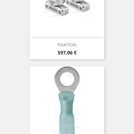
FIXATION
Prix
597,06 €