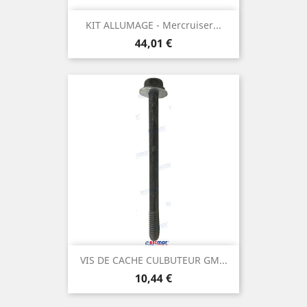
KIT ALLUMAGE - Mercruiser...
Prix
44,01 €
VIS DE CACHE CULBUTEUR GM...
Prix
10,44 €