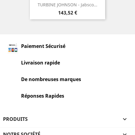
TURBINE JOHNSON - Jabsco...
Prix
143,52 €
Paiement Sécurisé
Livraison rapide
De nombreuses marques
Réponses Rapides
PRODUITS

NOTRE SOCIÉTÉ
