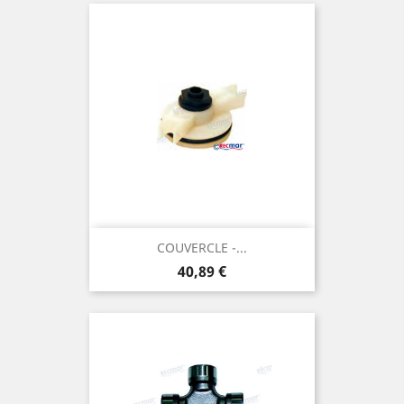
COUVERCLE -...
Prix
40,89 €