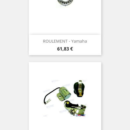
ROULEMENT - Yamaha
Prix
61,83 €