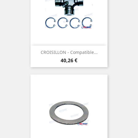
CROISILLON - Compatible...
Prix
40,26 €