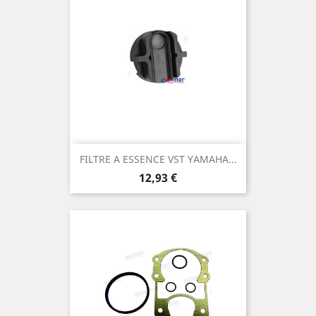
FILTRE A ESSENCE VST YAMAHA...
Prix
12,93 €