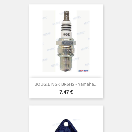
BOUGIE NGK BR6HS - Yamaha...
Prix
7,47 €