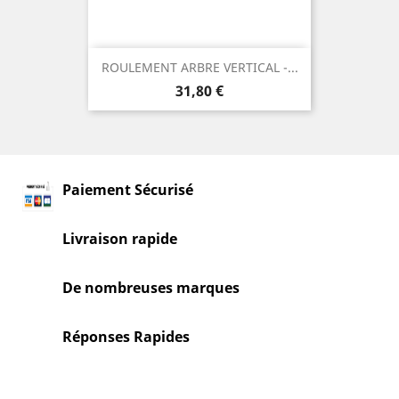
ROULEMENT ARBRE VERTICAL -...
Prix
31,80 €
Paiement Sécurisé
Livraison rapide
De nombreuses marques
Réponses Rapides