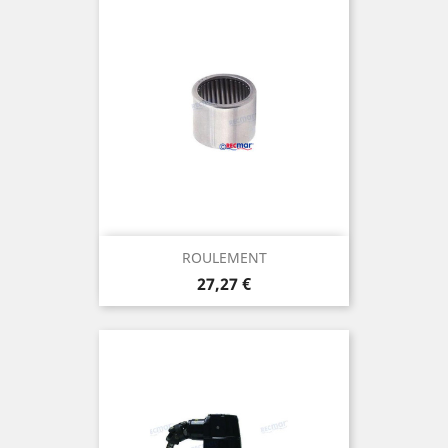
ROULEMENT
Prix
27,27 €