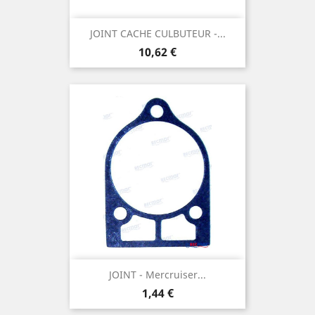
JOINT CACHE CULBUTEUR -...
Prix
10,62 €
JOINT - Mercruiser...
Prix
1,44 €