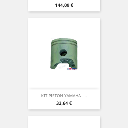
Prix
144,09 €
KIT PISTON YAMAHA -...
Prix
32,64 €