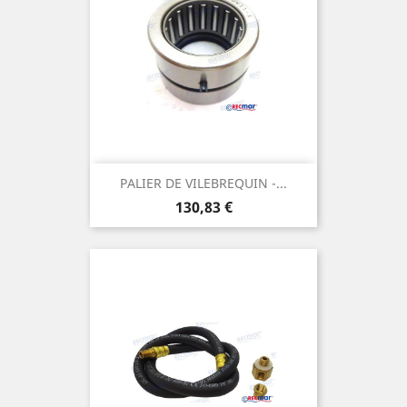
PALIER DE VILEBREQUIN -...
Prix
130,83 €