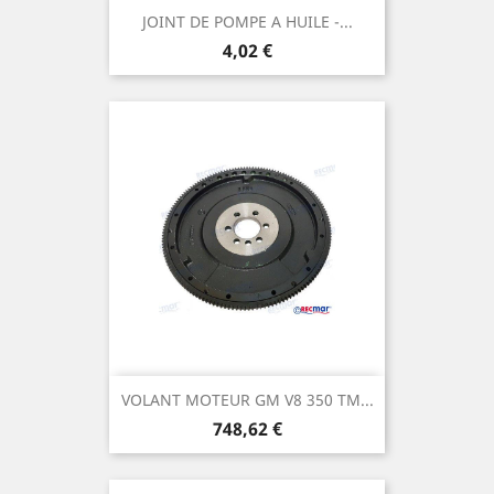
JOINT DE POMPE A HUILE -...
Prix
4,02 €
VOLANT MOTEUR GM V8 350 TM...
Prix
748,62 €