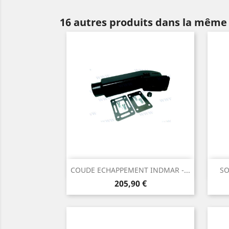
16 autres produits dans la même 
Aperçu rapide

COUDE ECHAPPEMENT INDMAR -...
SO
Prix
205,90 €