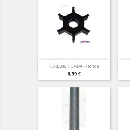
Aperçu rapide

TURBINE HONDA - Honda
Prix
6,99 €