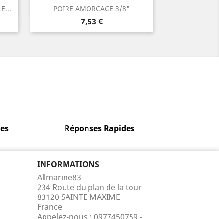
Aperçu rapide

...
POIRE AMORCAGE 3/8"
Prix
7,53 €
es
Réponses Rapides
INFORMATIONS
Allmarine83
234 Route du plan de la tour
83120 SAINTE MAXIME
France
Appelez-nous :
0977450759 -