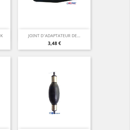
Aperçu rapide

0K
JOINT D'ADAPTATEUR DE...
Prix
3,48 €