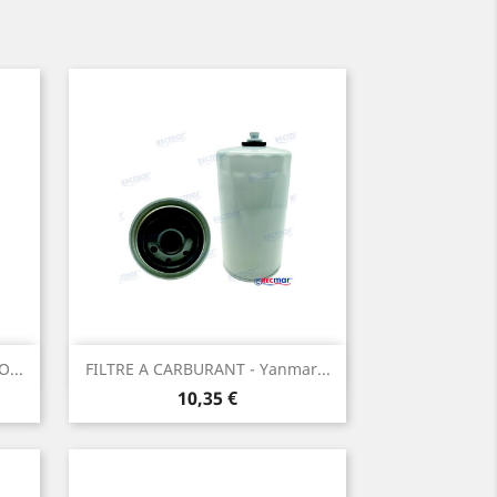
Aperçu rapide

...
FILTRE A CARBURANT - Yanmar...
Prix
10,35 €