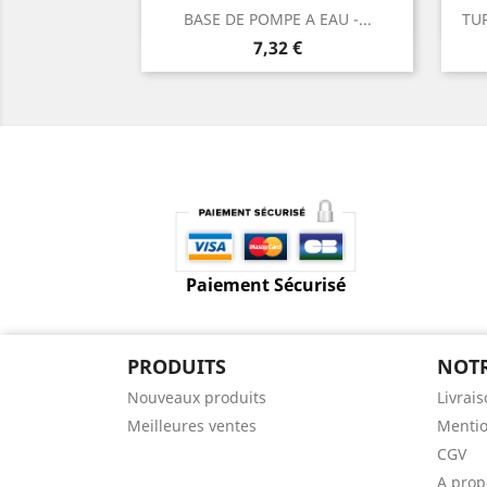
Aperçu rapide

BASE DE POMPE A EAU -...
TU
Prix
7,32 €
Paiement Sécurisé
PRODUITS
NOTR
Nouveaux produits
Livrai
Meilleures ventes
Mentio
CGV
A prop