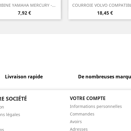
Aperçu rapide
Aperçu rapide


RBINE YAMAHA MERCURY -...
COURROIE VOLVO COMPATIBLE
Prix
Prix
7,92 €
18,45 €
Livraison rapide
De nombreuses marqu
E SOCIÉTÉ
VOTRE COMPTE
Informations personnelles
son
Commandes
ns légales
Avoirs
Adresses
os