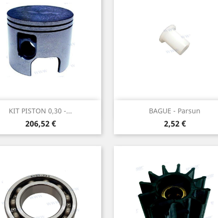
Aperçu rapide
Aperçu rapide


KIT PISTON 0,30 -...
BAGUE - Parsun
Prix
Prix
206,52 €
2,52 €