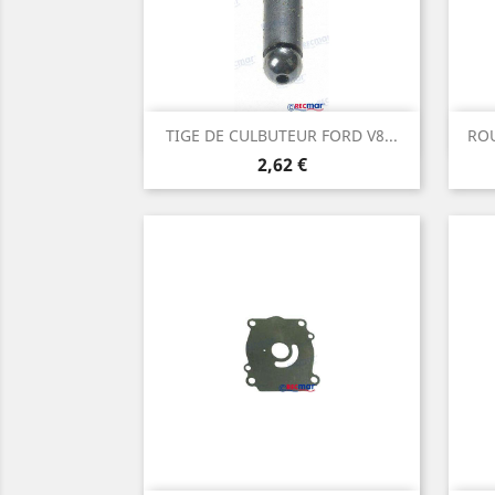
Aperçu rapide

TIGE DE CULBUTEUR FORD V8...
ROU
Prix
2,62 €