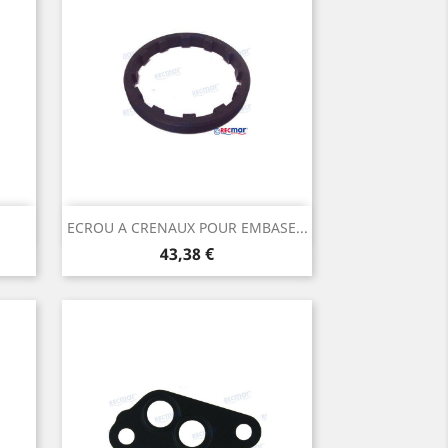
Aperçu rapide

ECROU A CRENAUX POUR EMBASE...
Prix
43,38 €