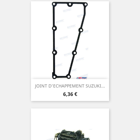
JOINT D'ECHAPPEMENT SUZUKI...
Prix
6,36 €