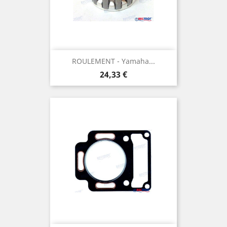
ROULEMENT - Yamaha...
Prix
24,33 €