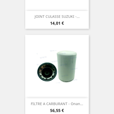
JOINT CULASSE SUZUKI -...
Prix
14,01 €
FILTRE A CARBURANT - Onan...
Prix
56,55 €