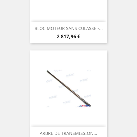
BLOC MOTEUR SANS CULASSE -...
Prix
2 817,96 €
ARBRE DE TRANSMISSION...