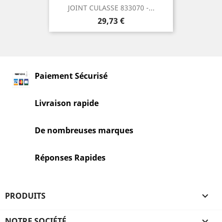
JOINT CULASSE 833070 -...
Prix
29,73 €
Paiement Sécurisé
Livraison rapide
De nombreuses marques
Réponses Rapides
PRODUITS

NOTRE SOCIÉTÉ
