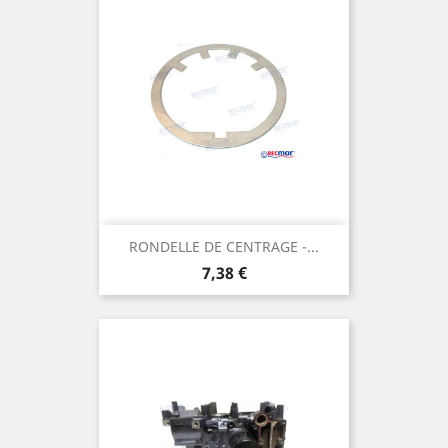
RONDELLE DE CENTRAGE -...
Prix
7,38 €