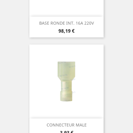
BASE RONDE INT. 16A 220V
Prix
98,19 €
CONNECTEUR MALE
Prix
3,93 €