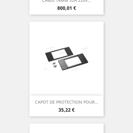
CABLE 14MM 32A 220V...
Prix
800,01 €
CAPOT DE PROTECTION POUR...
Prix
35,22 €