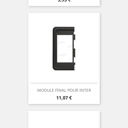
MODULE FINAL POUR INTER
Prix
11,07 €